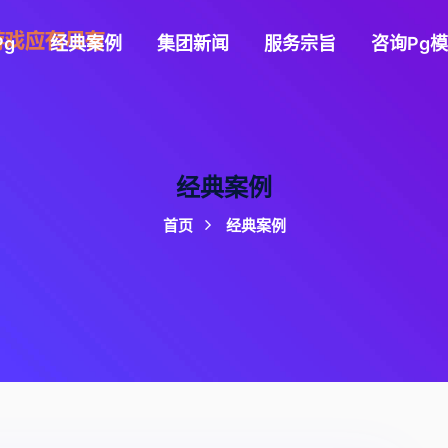
g
经典案例
集团新闻
服务宗旨
咨询pg
经典案例
首页
经典案例