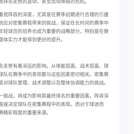
致排名走势的波动，甚至出现降级的危机。
重视阵容的深度，尤其是在赛季初期进行合理的引援
效应对密集赛程带来的挑战，保证在长时间的赛季中
年轻球员的培养也成为重要的战略部分，特别是在替
整体实力才能得到更好的提升。
名走势有着深远的影响。从体能层面、战术层面、球
球队在赛季中的表现都与这些因素密切相关。密集赛
是对球队管理、战术调整以及整体协调能力的挑战。
一挑战，将成为影响其最终排名的重要因素。阵容深
直接决定球队在密集赛程中的表现。而对于球迷而
赛精彩程度的重要来源。