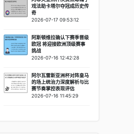
戏法助卡塔尔夺冠成历史传
奇
2026-07-17 09:53:12
阿斯顿维拉确认下赛季晋级
欧冠 将迎接欧洲顶级赛事
挑战
2026-07-16 12:42:28
阿尔瓦雷斯亚洲杯对阵皇马
的场上统治力深度解析与比
赛节奏掌控表现评估
2026-07-16 11:45:29