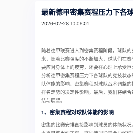
最新德甲密集赛程压力下各
2026-02-28 10:06:01
随着德甲联赛进入到密集赛程阶段，球队的
来，随着比赛强度的不断加大，球队们在赛
要应对身体上的疲劳，还要在心理上承受巨
分析德甲密集赛程压力下各球队的竞技状态
队体能的影响、密集赛程对球队战术调整的
排名走势的决定性影响。最后，我们将结合
结与展望。
1、密集赛程对球队体能的影响
密集的比赛安排直接影响到球员的体能状况