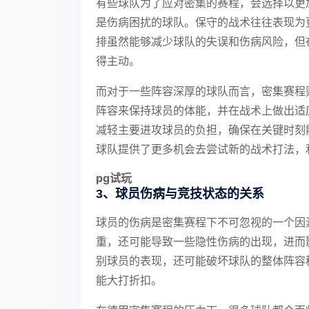
有些球队为了应对密集的赛程，会选择以更
是伤病困扰的球队。保守的战术往往表现为
排虽然能够减少球队的失误和伤病风险，但
得主动。
而对于一些阵容深厚的球队而言，密集赛程
阵容来保持球员的体能，并在战术上做出适
减轻主要进攻球员的负担，确保在关键时刻
球队提供了更多机会去尝试新的战术打法，
pg试玩
3、球员伤病与竞技状态的关系
球员的伤病是密集赛程下不可忽视的一个因
重，还可能导致一些隐性伤病的出现，进而
别球员的表现，还可能破坏球队的整体阵容
能大打折扣。