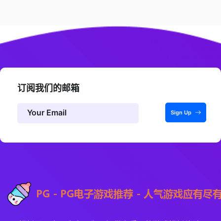
订阅我们的邮箱
Sign Up