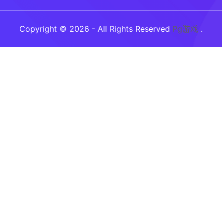
Copyright © 2026 - All Rights Reserved
Pg游戏
.