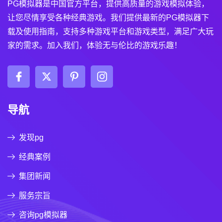
PG模拟器是中国官方平台，提供高质量的游戏模拟体验，
让您尽情享受各种经典游戏。我们提供最新的PG模拟器下
载及使用指南，支持多种游戏平台和游戏类型，满足广大玩
家的需求。加入我们，体验无与伦比的游戏乐趣！
导航
发现pg
经典案例
集团新闻
服务宗旨
咨询pg模拟器