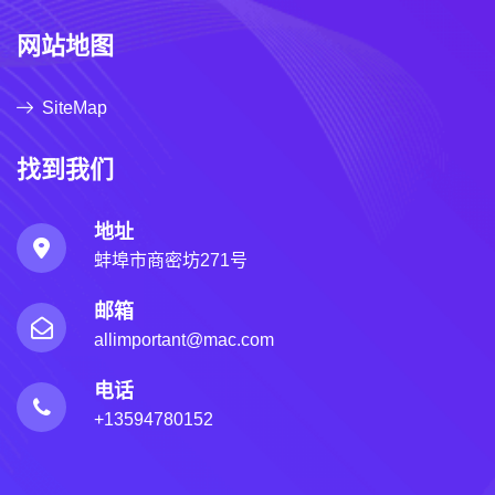
网站地图
SiteMap
找到我们
地址
蚌埠市商密坊271号
邮箱
allimportant@mac.com
电话
+13594780152