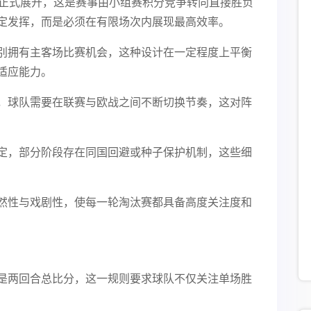
段正式展开，这是赛事由小组赛积分竞争转向直接胜负
定发挥，而是必须在有限场次内展现最高效率。
别拥有主客场比赛机会，这种设计在一定程度上平衡
适应能力。
，球队需要在联赛与欧战之间不断切换节奏，这对阵
定，部分阶段存在同国回避或种子保护机制，这些细
然性与戏剧性，使每一轮淘汰赛都具备高度关注度和
是两回合总比分，这一规则要求球队不仅关注单场胜