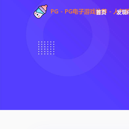
首页
发现p