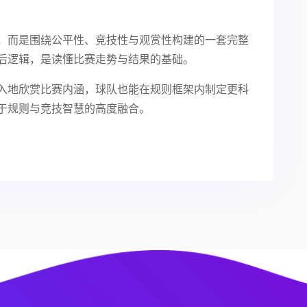
，而是围绕公平性、竞技性与观赏性构建的一套完整
后逻辑，是读懂比赛走势与结果的基础。
入地欣赏比赛内涵，球队也能在规则框架内制定更科
于规则与竞技智慧的高度融合。