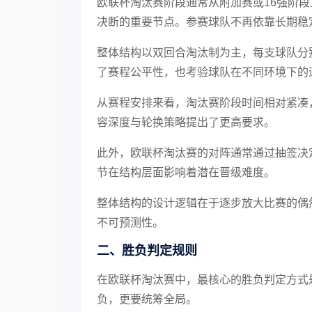
欧联杯淘汰赛阶段通常从附加赛或16强阶
决断的重要节点。参赛球队不再依靠长期稳
整体结构以双回合淘汰制为主，每支球队分
了赛程公平性，也考验球队在不同环境下的
从赛程安排来看，淘汰赛阶段时间相对紧凑
容深度与轮换策略提出了更高要求。
此外，欧联杯淘汰赛的对阵通常通过抽签决
节在结构层面影响着潜在晋级难度。
整体结构的设计逻辑在于逐步放大比赛的偶
不可预测性。
二、胜负判定规则
在欧联杯淘汰赛中，最核心的胜负判定方式
负，更要统筹全局。