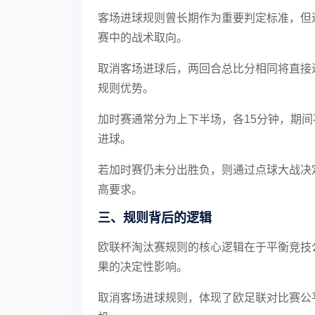
客场进球规则曾长期作为重要判定标准，但
赛中的战术取向。
取消客场进球后，两回合总比分相同将直接
规则优势。
加时赛通常分为上下半场，各15分钟，期间
进球。
若加时赛仍未分出胜负，则通过点球大战决
高要求。
三、规则背后的逻辑
欧联杯淘汰赛规则的核心逻辑在于平衡竞技
果的决定性影响。
取消客场进球规则，体现了欧足联对比赛公