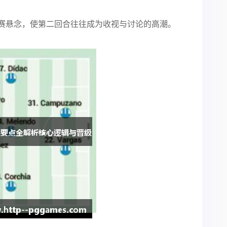
赛悬念，使第二回合往往成为收视与讨论的高潮。