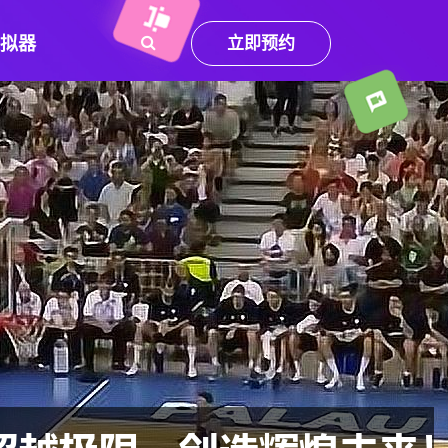
模拟器
立即预约