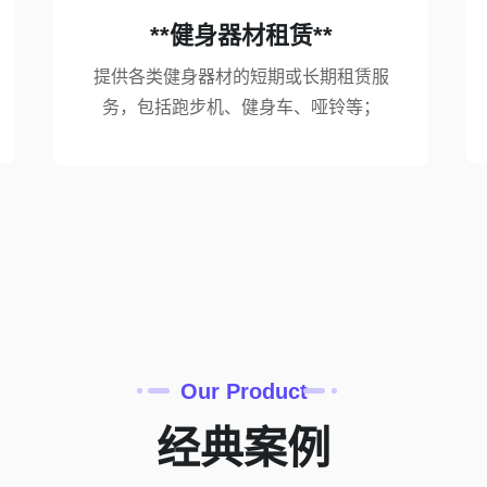
**健身器材租赁**
提供各类健身器材的短期或长期租赁服
务，包括跑步机、健身车、哑铃等；
Our Product
经典案例