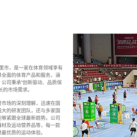
洲里市，是一家在体育领域享有
供全面的体育产品和服务，涵
公司秉承“创新驱动、品质保
长的市场需求。
对市场的深刻理解，迅速在国
强大的研发团队，还与多家国
能够紧跟全球最新趋势。公司
器材及运动营养品等，每一款
供最优质的运动体验。