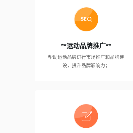
**运动品牌推广**
帮助运动品牌进行市场推广和品牌建
设，提升品牌影响力；