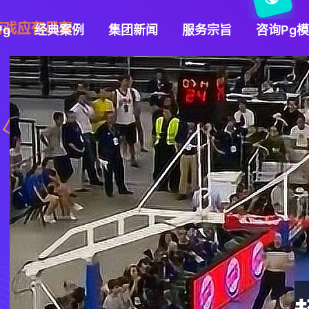
g
经典案例
集团新闻
服务宗旨
咨询pg