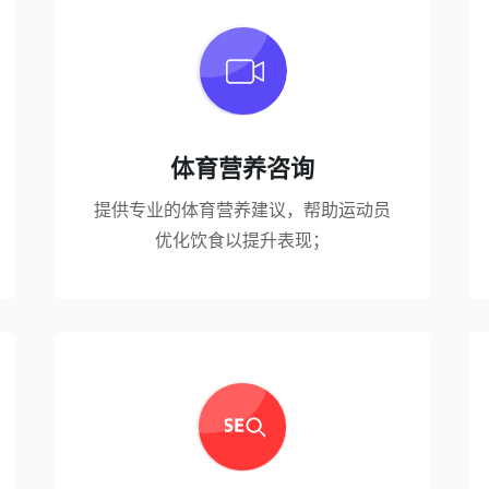
体育营养咨询
提供专业的体育营养建议，帮助运动员
优化饮食以提升表现；