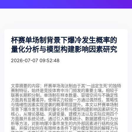
杯赛单场制背景下爆冷发生概率的
量化分析与模型构建影响因素研究
2026-07-07 09:52:48
文章摘要的内容：杯赛单场淘汰制由于其“一战定生死”的独特
赛制特征，始终是竞技体育中冷门频发的重要土壤。相较于
联赛长期积分制，单场制在样本数量、容错空间与不确定性
方面具有显著差异，使得实力较弱一方通过偶然性、策略性
与情绪性因素实现逆袭的概率明显提升。本文以杯赛单场制
背景下爆冷发生概率的量化分析与模型构建影响因素研究为
核心，从理论基础、关键变量、建模方法以及实际应用四个
方面展开系统论述。通过引入概率统计、数据建模与行为分
析等方法，对影响爆冷事件发生的内外部因素进行结构化拆
解，并探讨如何在有限样本条件下提升模型预测的解释力与