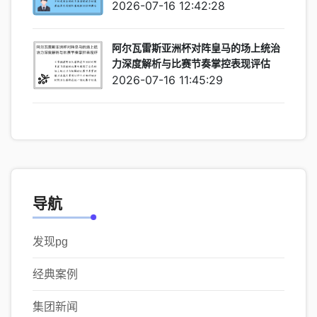
2026-07-16 12:42:28
阿尔瓦雷斯亚洲杯对阵皇马的场上统治
力深度解析与比赛节奏掌控表现评估
2026-07-16 11:45:29
导航
发现pg
经典案例
集团新闻