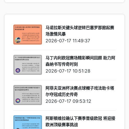
马诺拉斯关键头球逆转巴塞罗那掀起赛
场激情风暴
2026-07-17 11:49:37
马丁内利欧冠赛场精彩瞬间回顾 助力阿
森纳书写传奇时刻
2026-07-17 10:51:28
阿菲夫亚洲杯决赛点球帽子戏法助卡塔
尔夺冠成历史传奇
2026-07-17 09:53:12
阿斯顿维拉确认下赛季晋级欧冠 将迎接
欧洲顶级赛事挑战