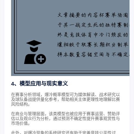
4、模型应用与现实意义
在赛事分析领域，爆冷概率模型可为媒体解读、战术研究以
及球队备战提供量化参考，帮助相关主体更理性地理解比赛
风险结构。
在商业与管理层面，该类模型也被应用于赛事运营、赞助评
估以及观众行为分析，通过预测不确定性提升赛事观赏性与
市场价值。
此外，对爆冷现象的系统研究还有助于完善竞技公平性讨