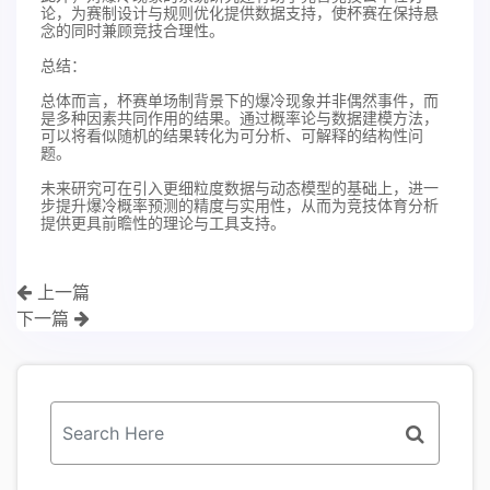
论，为赛制设计与规则优化提供数据支持，使杯赛在保持悬
念的同时兼顾竞技合理性。
总结：
总体而言，杯赛单场制背景下的爆冷现象并非偶然事件，而
是多种因素共同作用的结果。通过概率论与数据建模方法，
可以将看似随机的结果转化为可分析、可解释的结构性问
题。
未来研究可在引入更细粒度数据与动态模型的基础上，进一
步提升爆冷概率预测的精度与实用性，从而为竞技体育分析
提供更具前瞻性的理论与工具支持。
上一篇
下一篇