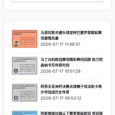
马诺拉斯关键头球逆转巴塞罗那掀起赛
场激情风暴
2026-07-17 11:49:37
马丁内利欧冠赛场精彩瞬间回顾 助力阿
森纳书写传奇时刻
2026-07-17 10:51:28
阿菲夫亚洲杯决赛点球帽子戏法助卡塔
尔夺冠成历史传奇
2026-07-17 09:53:12
阿斯顿维拉确认下赛季晋级欧冠 将迎接