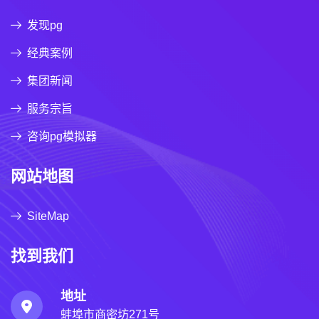
发现pg
经典案例
集团新闻
服务宗旨
咨询pg模拟器
网站地图
SiteMap
找到我们
地址
蚌埠市商密坊271号