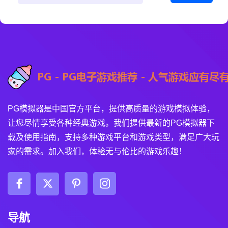
PG模拟器是中国官方平台，提供高质量的游戏模拟体验，
让您尽情享受各种经典游戏。我们提供最新的PG模拟器下
载及使用指南，支持多种游戏平台和游戏类型，满足广大玩
家的需求。加入我们，体验无与伦比的游戏乐趣！
导航