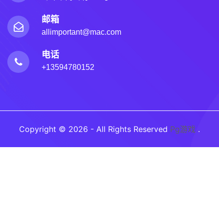
邮箱
allimportant@mac.com
电话
+13594780152
Copyright © 2026 - All Rights Reserved
Pg游戏
.