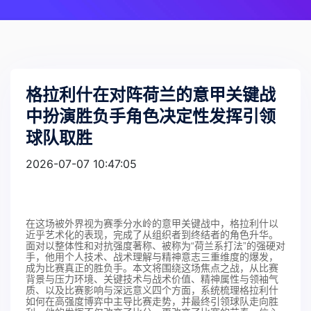
格拉利什在对阵荷兰的意甲关键战
中扮演胜负手角色决定性发挥引领
球队取胜
2026-07-07 10:47:05
在这场被外界视为赛季分水岭的意甲关键战中，格拉利什以
近乎艺术化的表现，完成了从组织者到终结者的角色升华。
面对以整体性和对抗强度著称、被称为“荷兰系打法”的强硬对
手，他用个人技术、战术理解与精神意志三重维度的爆发，
成为比赛真正的胜负手。本文将围绕这场焦点之战，从比赛
背景与压力环境、关键技术与战术价值、精神属性与领袖气
质、以及比赛影响与深远意义四个方面，系统梳理格拉利什
如何在高强度博弈中主导比赛走势，并最终引领球队走向胜