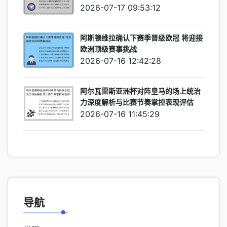
2026-07-17 09:53:12
阿斯顿维拉确认下赛季晋级欧冠 将迎接
欧洲顶级赛事挑战
2026-07-16 12:42:28
阿尔瓦雷斯亚洲杯对阵皇马的场上统治
力深度解析与比赛节奏掌控表现评估
2026-07-16 11:45:29
导航