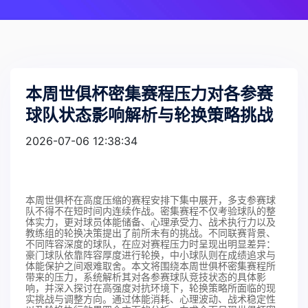
本周世俱杯密集赛程压力对各参赛
球队状态影响解析与轮换策略挑战
2026-07-06 12:38:34
本周世俱杯在高度压缩的赛程安排下集中展开，多支参赛球
队不得不在短时间内连续作战。密集赛程不仅考验球队的整
体实力，更对球员体能储备、心理承受力、战术执行力以及
教练组的轮换决策提出了前所未有的挑战。不同联赛背景、
不同阵容深度的球队，在应对赛程压力时呈现出明显差异：
豪门球队依靠阵容厚度进行轮换，中小球队则在成绩追求与
体能保护之间艰难取舍。本文将围绕本周世俱杯密集赛程所
带来的压力，系统解析其对各参赛球队竞技状态的具体影
响，并深入探讨在高强度对抗环境下，轮换策略所面临的现
实挑战与调整方向。通过体能消耗、心理波动、战术稳定性