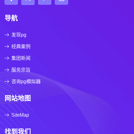
导航
发现pg
经典案例
集团新闻
服务宗旨
咨询pg模拟器
网站地图
SiteMap
找到我们