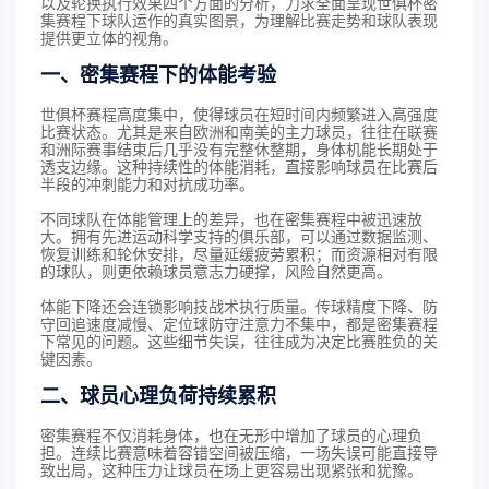
以及轮换执行效果四个方面的分析，力求全面呈现世俱杯密
集赛程下球队运作的真实图景，为理解比赛走势和球队表现
提供更立体的视角。
一、密集赛程下的体能考验
世俱杯赛程高度集中，使得球员在短时间内频繁进入高强度
比赛状态。尤其是来自欧洲和南美的主力球员，往往在联赛
和洲际赛事结束后几乎没有完整休整期，身体机能长期处于
透支边缘。这种持续性的体能消耗，直接影响球员在比赛后
半段的冲刺能力和对抗成功率。
不同球队在体能管理上的差异，也在密集赛程中被迅速放
大。拥有先进运动科学支持的俱乐部，可以通过数据监测、
恢复训练和轮休安排，尽量延缓疲劳累积；而资源相对有限
的球队，则更依赖球员意志力硬撑，风险自然更高。
体能下降还会连锁影响技战术执行质量。传球精度下降、防
守回追速度减慢、定位球防守注意力不集中，都是密集赛程
下常见的问题。这些细节失误，往往成为决定比赛胜负的关
键因素。
二、球员心理负荷持续累积
密集赛程不仅消耗身体，也在无形中增加了球员的心理负
担。连续比赛意味着容错空间被压缩，一场失误可能直接导
致出局，这种压力让球员在场上更容易出现紧张和犹豫。