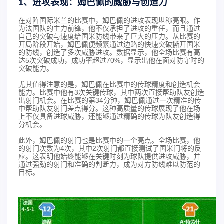
1、进攻表现：姆巴佩的威胁与创造力
在对阵国际米兰的比赛中，姆巴佩的进攻表现堪称亮眼。作
为法国队的主力前锋，他不仅承担了进攻的重任，而且通过
自己的突破与速度给国米防线带来了巨大的压力。从比赛的
开局阶段开始，姆巴佩便频繁通过边路的快速突破撕开国米
的防线，创造了多次威胁进攻。数据显示，他全场比赛有高
达5次突破成功，成功率超过70%，显示出他在面对防守时的
突破能力。
尤其值得注意的是，姆巴佩在比赛中的传球精度和创造机会
能力。比赛中他有3次关键传球，其中两次直接帮助队友创造
出射门机会。在比赛的第34分钟，姆巴佩通过一次精准的传
中帮助队友射门差点得分。这种高质量的传球展现了他在场
上不仅具备进球威胁，还能够通过精确的传球为队友创造得
分机会。
此外，姆巴佩的射门也是比赛中的一个亮点。全场比赛，他
的射门次数为4次，其中2次射门都直接测试了国米门将的反
应。这表明他始终能够在关键时刻为球队提供进攻威胁，并
通过强劲的射门和准确的判断力，成为对方防线难以防范的
目标。