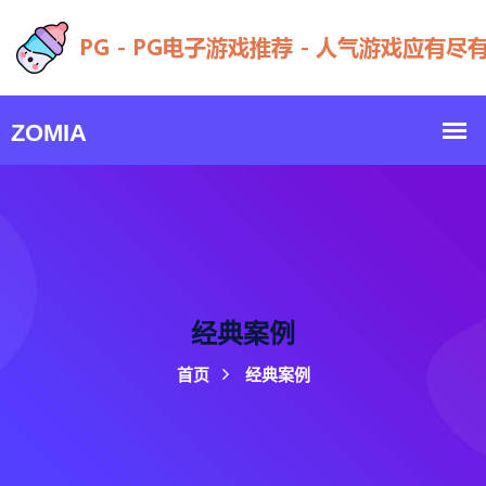
经典案例
首页
经典案例