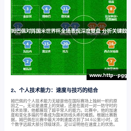
2、个人技术能力：速度与技巧的结合
姆巴佩的个人技术能力无疑是他在国际赛场上独树一帜的原
因之一。无论是速度上的突破，还是在面对一对一防守时的
技术处理，他都展现了超乎常人的能力。比赛中，他的加速
度和变化多端的节奏成为国米防线头疼的难题。根据比赛数
据，姆巴佩在比赛中最大冲刺速度达到了34.6公里/小时，这
个数字远超大部分顶级球员，足以证明他在速度上的优势。