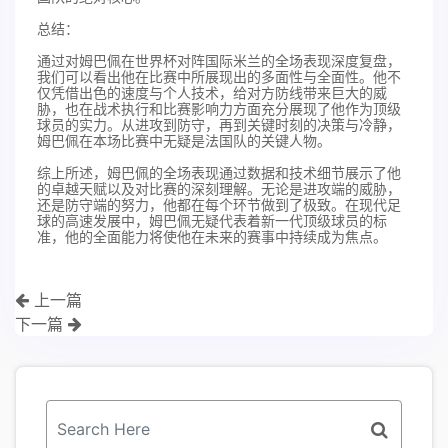
总结：
通过对姆巴佩在世界杯对阵国际米兰的全场表现深度复盘，
我们可以看出他在比赛中所展现出的多面性与全面性。他不
仅凭借出色的速度与个人技术，给对方防线带来巨大的威
胁，也在战术执行和比赛影响力方面充分展现了他作为顶级
球员的实力。从进攻到防守，再到关键时刻的决策与冷静，
姆巴佩在本场比赛中无疑是法国队的关键人物。
综上所述，姆巴佩的全场表现通过数据和技术细节展示了他
的卓越天赋以及对比赛的深刻理解。无论是进攻端的威胁，
还是防守端的努力，他都在每个环节做到了极致。在现代足
球的高速发展中，姆巴佩无疑代表着新一代顶级球员的标
准，他的全面能力将使他在未来的赛事中持续成为焦点。
上一篇
下一篇