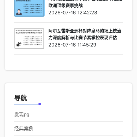
欧洲顶级赛事挑战
2026-07-16 12:42:28
阿尔瓦雷斯亚洲杯对阵皇马的场上统治
力深度解析与比赛节奏掌控表现评估
2026-07-16 11:45:29
导航
发现pg
经典案例