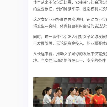
体育从来不仅仅是比赛，它往往与社会现实
的重要象征，例如种族平等、性别权利以及
这次女足亚洲杯事件再次说明，运动员不仅
境发生冲突时，体育舞台有时会成为表达诉
同时，这一事件也引发人们对女子足球发展
于发展阶段，无论是资金投入、职业联赛体
从长远来看，推动女子足球的发展不仅需要
境。当女性运动员能够在公平、安全的条件