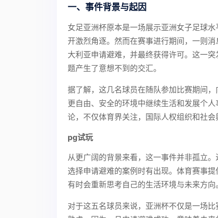
一、事件背景与起因
女足亚洲杯原本是一场展示亚洲女子足球水
开激烈角逐。然而在赛事进行期间，一则消
大利亚申请避难，并最终获得许可。这一突
题产生了意想不到的交汇。
据了解，这几名球员在随队参加比赛期间，
更自由、安全的环境中继续生活和发展个人
论，不仅体育界关注，国际人权组织和社会
pg试玩
从更广阔的背景来看，这一事件并非孤立。
选择申请避难的案例时有出现。体育赛事提
有时会重新思考自己的生活环境与未来方向
对于这五名球员来说，亚洲杯不仅是一场比