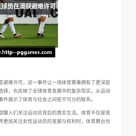
亚避难许可，这一事件让一场体育赛事拥有了更深层
选择，也反映了全球体育发展中的复杂现实。从运动
事件展示了体育与社会之间密不可分的联系。
提醒人们关注运动员背后的真实生活。体育不仅是竞
界更加关注女性运动员的发展与权利时，体育舞台也