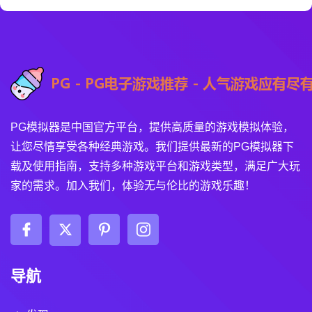
PG模拟器是中国官方平台，提供高质量的游戏模拟体验，
让您尽情享受各种经典游戏。我们提供最新的PG模拟器下
载及使用指南，支持多种游戏平台和游戏类型，满足广大玩
家的需求。加入我们，体验无与伦比的游戏乐趣！
导航