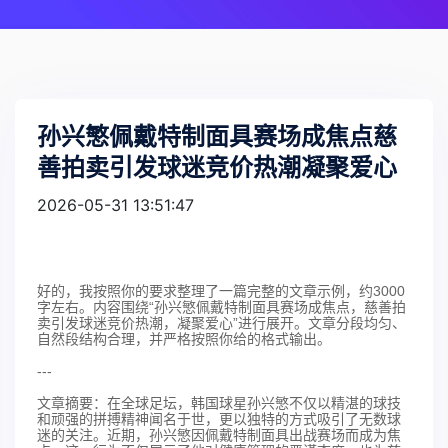
孙兴慜佩戴特制面具赛场成焦点慈
善拍卖引发球迷竞价热潮凝聚爱心
2026-05-31 13:51:47
好的，我按照你的要求整理了一篇完整的文章示例，约3000
字左右。内容围绕“孙兴慜佩戴特制面具赛场成焦点，慈善拍
卖引发球迷竞价热潮，凝聚爱心”进行展开。文章分段均匀、
自然段结构合理，并严格按照你给的格式输出。
---
文章摘要：在全球足坛，韩国球星孙兴慜不仅以精湛的球技
和顽强的拼搏精神闻名于世，更以独特的方式吸引了无数球
迷的关注。近期，孙兴慜因佩戴特制面具出战赛场而成为焦