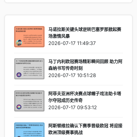
马诺拉斯关键头球逆转巴塞罗那掀起赛
场激情风暴
2026-07-17 11:49:37
马丁内利欧冠赛场精彩瞬间回顾 助力阿
森纳书写传奇时刻
2026-07-17 10:51:28
阿菲夫亚洲杯决赛点球帽子戏法助卡塔
尔夺冠成历史传奇
2026-07-17 09:53:12
阿斯顿维拉确认下赛季晋级欧冠 将迎接
欧洲顶级赛事挑战