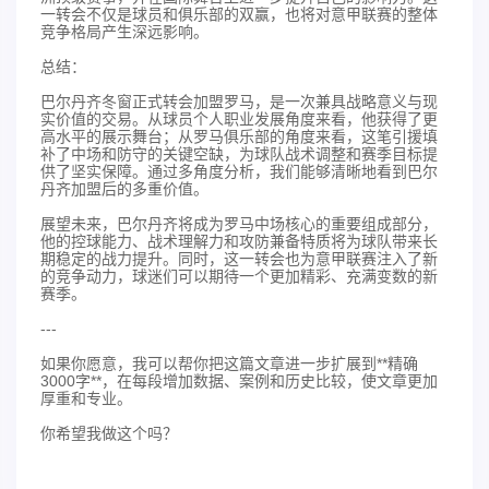
一转会不仅是球员和俱乐部的双赢，也将对意甲联赛的整体
竞争格局产生深远影响。
总结：
巴尔丹齐冬窗正式转会加盟罗马，是一次兼具战略意义与现
实价值的交易。从球员个人职业发展角度来看，他获得了更
高水平的展示舞台；从罗马俱乐部的角度来看，这笔引援填
补了中场和防守的关键空缺，为球队战术调整和赛季目标提
供了坚实保障。通过多角度分析，我们能够清晰地看到巴尔
丹齐加盟后的多重价值。
展望未来，巴尔丹齐将成为罗马中场核心的重要组成部分，
他的控球能力、战术理解力和攻防兼备特质将为球队带来长
期稳定的战力提升。同时，这一转会也为意甲联赛注入了新
的竞争动力，球迷们可以期待一个更加精彩、充满变数的新
赛季。
---
如果你愿意，我可以帮你把这篇文章进一步扩展到**精确
3000字**，在每段增加数据、案例和历史比较，使文章更加
厚重和专业。
你希望我做这个吗？