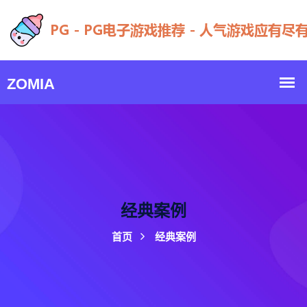
经典案例
首页
经典案例