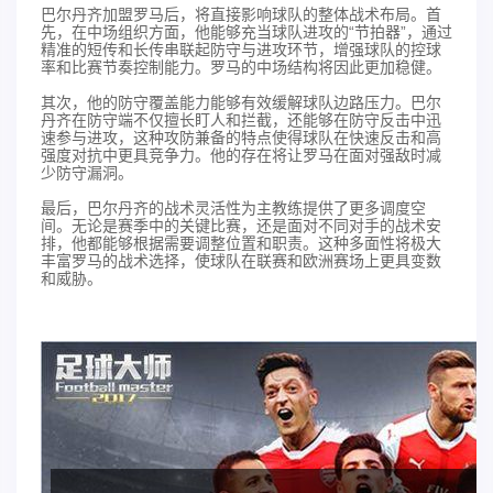
巴尔丹齐加盟罗马后，将直接影响球队的整体战术布局。首
先，在中场组织方面，他能够充当球队进攻的“节拍器”，通过
精准的短传和长传串联起防守与进攻环节，增强球队的控球
率和比赛节奏控制能力。罗马的中场结构将因此更加稳健。
其次，他的防守覆盖能力能够有效缓解球队边路压力。巴尔
丹齐在防守端不仅擅长盯人和拦截，还能够在防守反击中迅
速参与进攻，这种攻防兼备的特点使得球队在快速反击和高
强度对抗中更具竞争力。他的存在将让罗马在面对强敌时减
少防守漏洞。
最后，巴尔丹齐的战术灵活性为主教练提供了更多调度空
间。无论是赛季中的关键比赛，还是面对不同对手的战术安
排，他都能够根据需要调整位置和职责。这种多面性将极大
丰富罗马的战术选择，使球队在联赛和欧洲赛场上更具变数
和威胁。