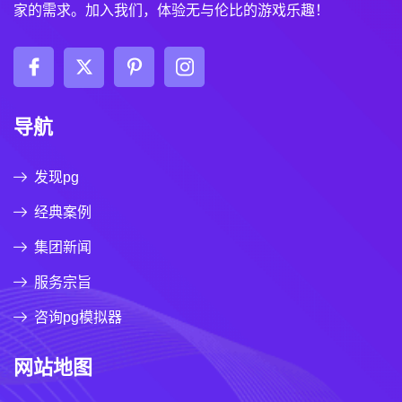
家的需求。加入我们，体验无与伦比的游戏乐趣！
导航
发现pg
经典案例
集团新闻
服务宗旨
咨询pg模拟器
网站地图