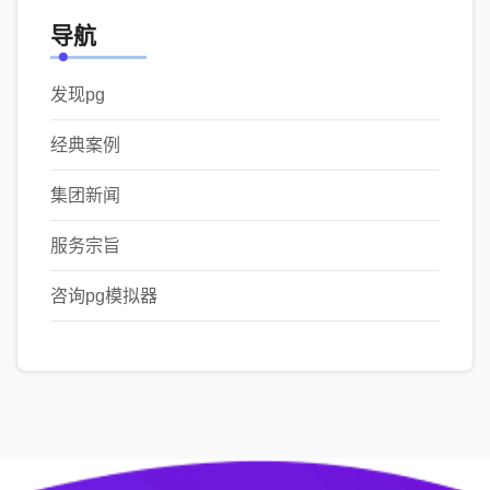
导航
发现pg
经典案例
集团新闻
服务宗旨
咨询pg模拟器