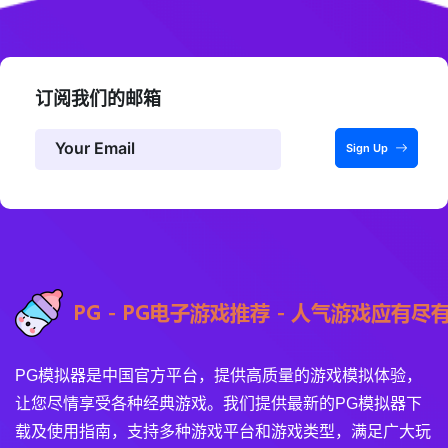
订阅我们的邮箱
Sign Up
PG模拟器是中国官方平台，提供高质量的游戏模拟体验，
让您尽情享受各种经典游戏。我们提供最新的PG模拟器下
载及使用指南，支持多种游戏平台和游戏类型，满足广大玩