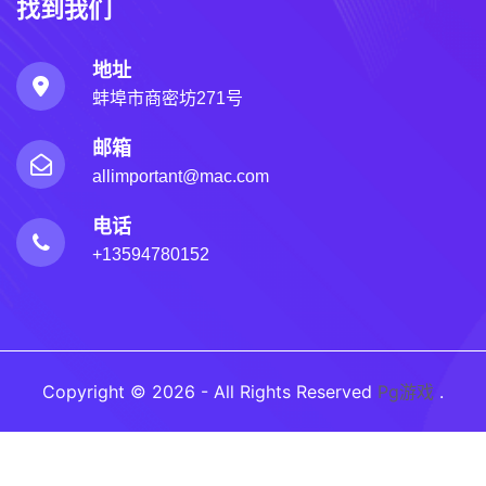
找到我们
地址
蚌埠市商密坊271号
邮箱
allimportant@mac.com
电话
+13594780152
Copyright © 2026 - All Rights Reserved
Pg游戏
.