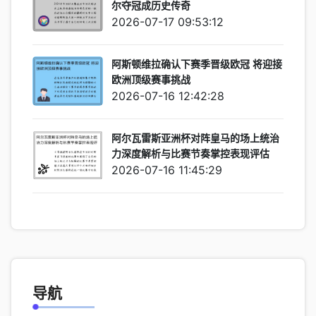
尔夺冠成历史传奇
2026-07-17 09:53:12
阿斯顿维拉确认下赛季晋级欧冠 将迎接
欧洲顶级赛事挑战
2026-07-16 12:42:28
阿尔瓦雷斯亚洲杯对阵皇马的场上统治
力深度解析与比赛节奏掌控表现评估
2026-07-16 11:45:29
导航