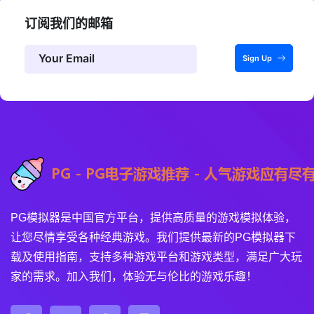
订阅我们的邮箱
Sign Up
PG模拟器是中国官方平台，提供高质量的游戏模拟体验，
让您尽情享受各种经典游戏。我们提供最新的PG模拟器下
载及使用指南，支持多种游戏平台和游戏类型，满足广大玩
家的需求。加入我们，体验无与伦比的游戏乐趣！