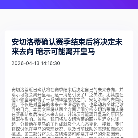
安切洛蒂确认赛季结束后将决定未
来去向 暗示可能离开皇马
2026-04-13 14:16:30
安切洛蒂近日确认将在赛季结束后决定自己的未来去向，并
暗示可能会离开皇马。这一消息引发了广泛关注，尤其是在
他带领皇马取得了一系列辉煌成绩之后。安切洛蒂的去留问
题，不仅是对皇马的未来产生深远影响，也牵动着全球足球
界的目光。本篇文章将从四个方面详细分析安切洛蒂确认将
在赛季结束后决定未来去向，并暗示可能离开皇马的原因及
其潜在影响。首先，我们将从安切洛蒂的职业生涯变化谈
起，分析他在皇马的工作成就及个人心态变化。接着，我们
将探讨他在皇马的管理状况，以及当前球队的表现和面临的
挑战。第三部分将关注安切洛蒂可能离开皇马的外部因素，