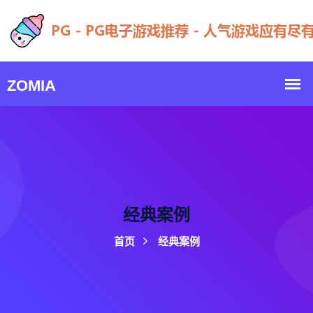
经典案例
首页
经典案例