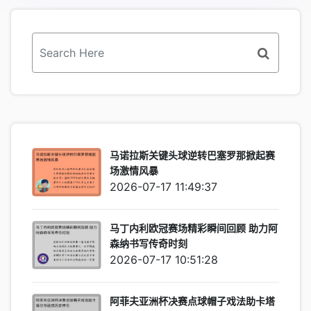
马诺拉斯关键头球逆转巴塞罗那掀起赛
场激情风暴
2026-07-17 11:49:37
马丁内利欧冠赛场精彩瞬间回顾 助力阿
森纳书写传奇时刻
2026-07-17 10:51:28
阿菲夫亚洲杯决赛点球帽子戏法助卡塔