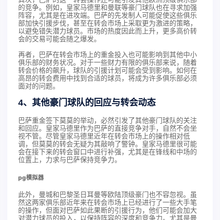
的竞争。例如，皇家马德里和曼联等豪门球队也在寻求加强
阵容，尤其是在进攻端。巴萨的先发制人可能促使这些俱乐
部加快引援步伐，甚至在转会市场上采取更为激进的策略，
以避免错失潜力球员。市场的热度因此而上升，更多高价转
会的交易可能会随之爆发。
再者，巴萨在转会市场上的重金投入也可能影响到其他中小
俱乐部的财务状况。对于一些财力有限的俱乐部来说，随着
转会价格的飙升，球队的引援计划可能会受到影响。如何在
高昂的转会费用中找到合适的球员，将成为许多俱乐部必须
面对的问题。
4、其他豪门球队的回应与转会动态
巴萨重金签下莫莫的举动，必然引发了其他豪门球队的关注
和回应。皇家马德里作为巴萨的直接竞争对手，自然不会坐
视不管。尽管皇家马德里近年在转会市场上的操作相对低
调，但莫莫的转会无疑为其敲响了警钟。皇家马德里很可能
会在接下来的转会窗口中进行补强，尤其是在锋线和中场的
位置上，力求与巴萨保持竞争力。
pg模拟器
此外，曼城和巴黎圣日耳曼等欧陆顶级豪门也不容忽视。虽
然这两家俱乐部近年来在转会市场上已经进行了一些大手笔
的操作，但面对巴萨如此果断的引援行为，他们可能会加大
对潜力球员的投入，以保持阵容的深度和竞争力。尤其是曼