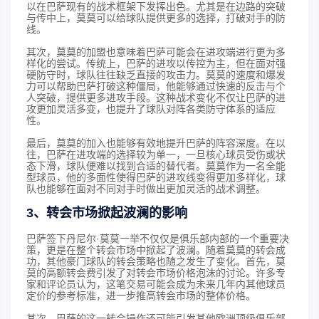
以在巴萨现有的战术框架下发挥出色。尤其是在边路的突破
与传中上，莫莫可以给球队提供更多的选择，打破对手的防
线。
其次，莫莫的加盟也意味着巴萨可能会在进攻端进行更为多
样化的尝试。传统上，巴萨的进攻以传控为主，但在面对强
硬防守时，球队往往缺乏直接的攻击力。莫莫的速度和爆发
力可以帮助巴萨打破这种僵局，他能够通过快速的反击与个
人突破，提供更多进攻手段。这种战术变化不仅让巴萨的进
攻更加灵活多变，也提升了球队对阵各类防守体系的适应
性。
最后，莫莫的加入也能够有效地提升巴萨的阵容深度。在以
往，巴萨在进攻端的选择较为单一，一旦核心球员受伤或状
态下滑，球队便难以找到合适的替代者。莫莫作为一名全能
型球员，他的多面性使得巴萨的进攻线变得更加多样化，球
队也能够在面对不同对手时做出更加灵活的战术调整。
3、转会市场掀起波澜的影响
巴萨签下丹尼尔·莫莫一举不仅仅是俱乐部内部的一个重要决
策，更是在整个转会市场中掀起了波澜。随着莫莫的转会成
功，其他豪门球队的转会策略也随之发生了变化。首先，莫
莫的高额转会费引发了对转会市场价格泡沫的讨论。许多专
家和评论员认为，这笔交易可能会成为未来几年内其他球员
定价的参考标准，进一步推高转会市场的整体价格。
其次，巴萨的这一转会操作还可能引发其他欧洲顶级俱乐部