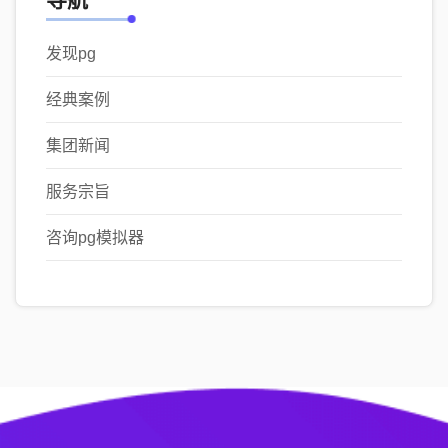
发现pg
经典案例
集团新闻
服务宗旨
咨询pg模拟器