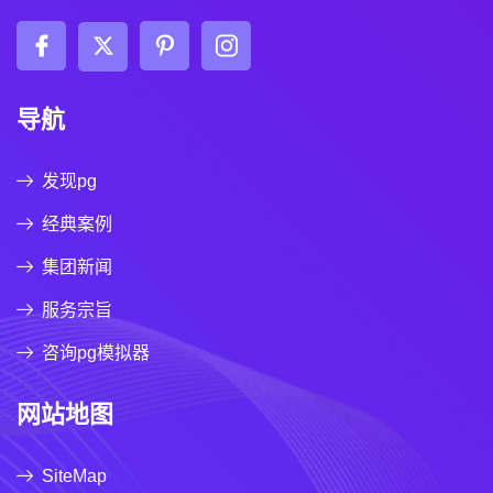
导航
发现pg
经典案例
集团新闻
服务宗旨
咨询pg模拟器
网站地图
SiteMap