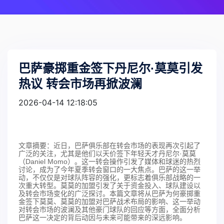
巴萨豪掷重金签下丹尼尔·莫莫引发
热议 转会市场再掀波澜
2026-04-14 12:18:05
文章摘要：近日，巴萨俱乐部在转会市场的表现再次引起了
广泛的关注，尤其是他们以天价签下年轻天才丹尼尔·莫莫
（Daniel Momo）。这一转会操作引发了媒体和球迷的热烈
讨论，成为了今年夏季转会窗口的一大焦点。巴萨的这一举
动，不仅仅是对球队阵容的强化，更标志着俱乐部战略的一
次重大转型。莫莫的加盟引发了关于资金投入、球队建设以
及转会市场变化的广泛探讨。本篇文章将从巴萨为何豪掷重
金签下莫莫、莫莫的加盟对巴萨战术布局的影响、这一举动
对转会市场的波澜及其他豪门球队的回应等方面，全面分析
巴萨这一决定的背后动因与未来可能带来的深远影响。