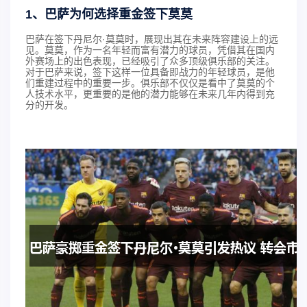
1、巴萨为何选择重金签下莫莫
巴萨在签下丹尼尔·莫莫时，展现出其在未来阵容建设上的远
见。莫莫，作为一名年轻而富有潜力的球员，凭借其在国内
外赛场上的出色表现，已经吸引了众多顶级俱乐部的关注。
对于巴萨来说，签下这样一位具备即战力的年轻球员，是他
们重建过程中的重要一步。俱乐部不仅仅是看中了莫莫的个
人技术水平，更重要的是他的潜力能够在未来几年内得到充
分的开发。