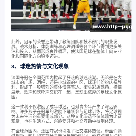
此外，冠军的荣誉还带动了教练团队和技术部门的职业发
展。战术分析、体能训练和心理调适等各个环节得到更多关
注和投入，从而形成良性循环，使法国足球在整体上向专业
化和国际化方向稳步迈进。
3、球迷热情与文化现象
法国夺冠在全国范围内掀起了狂热的球迷热潮。无论是在大
城市的广场、酒吧，还是小城镇的社区，球迷们纷纷庆祝胜
利，形成了一股强烈的集体情感表达。街头彩旗飘扬、横幅
展示、歌声和欢呼声交织在一起，呈现出浓厚的足球文化氛
围。
这一胜利不仅激励了成年球迷，也对青少年产生了深远影
响。许多孩子在冠军的激励下踊跃参与足球训练，将足球视
为未来生活的重要组成部分。这种文化渗透不仅体现为比赛
观赏，也在生活方式、兴趣爱好和社交互动中得到体现。
在全球范围内，法国夺冠也引发了社交媒体热议。粉丝们通
过视频、短片和文章分享赛况与庆祝瞬间，形成跨国互动和