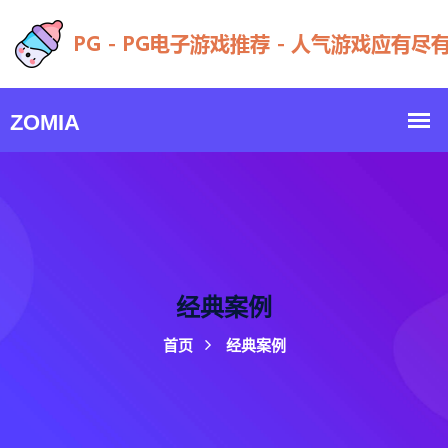
经典案例
首页
经典案例