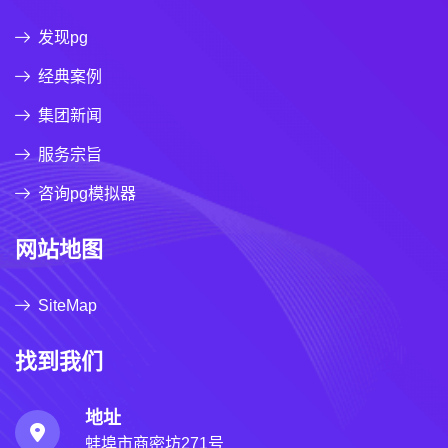
发现pg
经典案例
集团新闻
服务宗旨
咨询pg模拟器
网站地图
SiteMap
找到我们
地址
蚌埠市商密坊271号