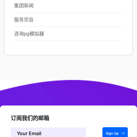
集团新闻
服务宗旨
咨询pg模拟器
订阅我们的邮箱
Sign Up