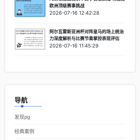
欧洲顶级赛事挑战
2026-07-16 12:42:28
阿尔瓦雷斯亚洲杯对阵皇马的场上统治
力深度解析与比赛节奏掌控表现评估
2026-07-16 11:45:29
导航
发现pg
经典案例