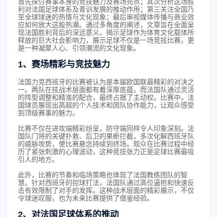
首先探讨赛事本身的竞技魅力及赛场亮点；其次分析这场胜
利对法国足球体系及青训发展的推动作用；第三关注全国乃
至全球球迷的热情与文化现象；最后审视媒体传播与商业效
应如何放大这股热潮。通过多角度的阐述，文章旨在全面呈
现法国胜利背后的深远意义，揭示足球作为体育文化载体所
释放的巨大社会影响力，展示足球不仅是一场竞技比赛，更
是一种凝聚人心、引领潮流的文化现象。
1、赛场精彩与竞技魅力
法国力克西班牙的比赛被认为是本届欧国联最精彩的对决之
一。两队在技战术层面都有着深厚底蕴，而法国队通过灵活
的阵型调整和精准的配合，最终占据了主动权。比赛中，法
国球员展现出高超的个人技术和团队协作能力，让观众感受
到顶级赛事的魅力。
比赛不仅在进攻端精彩纷呈，防守端同样令人印象深刻。法
国队门将的关键扑救、后卫的果断拦截，多次化解西班牙队
的威胁攻势，使比赛悬念持续到终场。观众在比赛过程中经
历了紧张刺激的心理波动，这种竞技张力正是足球比赛最吸
引人的地方。
此外，比赛的节奏和临场策略也体现了法国教练团队的智
慧。针对西班牙的控球打法，法国队通过高位逼抢和快速反
击有效限制了对手的发挥。这种战术层面的精彩展示，不仅
令球迷叹服，也为未来比赛提供了借鉴经验。
2、对法国足球体系的推动