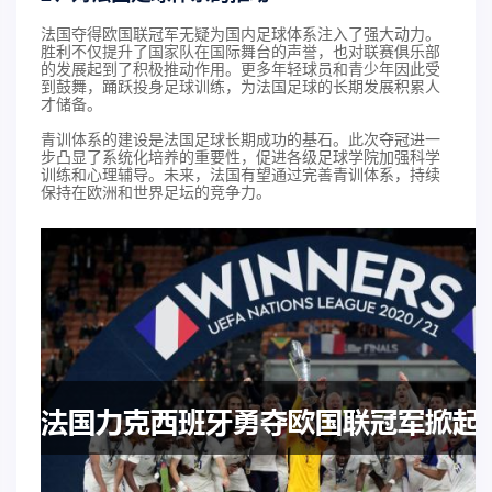
法国夺得欧国联冠军无疑为国内足球体系注入了强大动力。
胜利不仅提升了国家队在国际舞台的声誉，也对联赛俱乐部
的发展起到了积极推动作用。更多年轻球员和青少年因此受
到鼓舞，踊跃投身足球训练，为法国足球的长期发展积累人
才储备。
青训体系的建设是法国足球长期成功的基石。此次夺冠进一
步凸显了系统化培养的重要性，促进各级足球学院加强科学
训练和心理辅导。未来，法国有望通过完善青训体系，持续
保持在欧洲和世界足坛的竞争力。