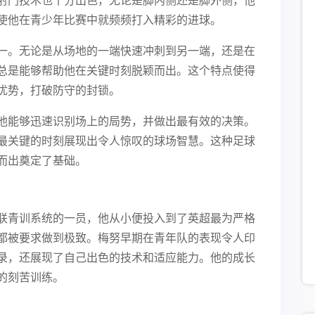
射门技术也十分出色，无论是脚内侧还是脚外侧，他
使他在青少年比赛中就频频打入精彩的进球。
一。无论是从场地的一端快速冲刺到另一端，还是在
总是能够帮助他在关键时刻脱颖而出。这个特点使得
优势，打破防守的封锁。
他能够迅速识别场上的局势，并做出最有效的决策。
最关键的时刻展现出令人惊叹的球场智慧。这种足球
而出奠定了基础。
联青训系统的一员，他从小便投入到了英超最为严格
都被要求做到极致。梅努早期在青年队的表现令人印
录，还展现了自己出色的技术和适应能力。他的成长
的刻苦训练。