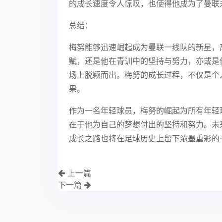
的成长速度令人惊叹，也使得他成为了曼联
总结：
梅努能够迅速崛起成为曼联一线队的新星，
赋，还是他在青训中的坚持与努力，亦或是
场上脱颖而出。梅努的成长过程，不仅是个
果。
作为一名年轻球员，梅努的崛起为所有年轻
在于他为自己的梦想付出的坚持和努力。未
成长之路也将在足球历史上留下浓墨重彩的
上一篇
下一篇