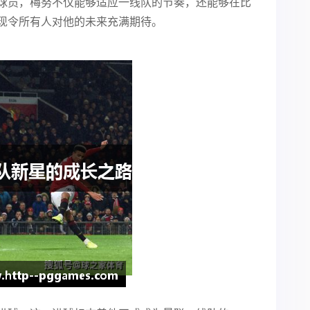
球员，梅努不仅能够适应一线队的节奏，还能够在比
现令所有人对他的未来充满期待。