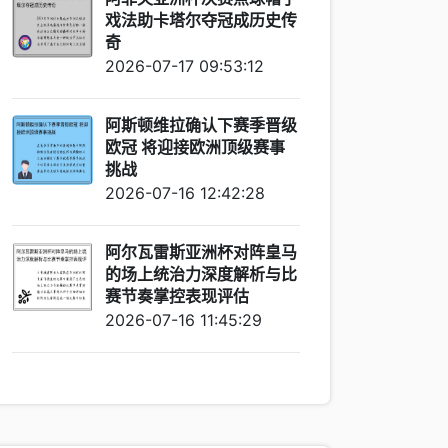
戏法助卡塔尔夺冠成历史传
奇
2026-07-17 09:53:12
阿斯顿维拉确认下赛季晋级
欧冠 将迎接欧洲顶级赛事
挑战
2026-07-16 12:42:28
阿尔瓦雷斯亚洲杯对阵皇马
的场上统治力深度解析与比
赛节奏掌控表现评估
2026-07-16 11:45:29