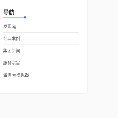
导航
发现pg
经典案例
集团新闻
服务宗旨
咨询pg模拟器