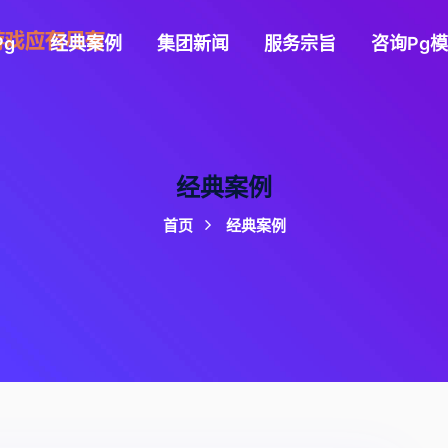
g
经典案例
集团新闻
服务宗旨
咨询pg
经典案例
首页
经典案例