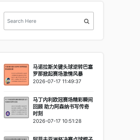
马诺拉斯关键头球逆转巴塞
罗那掀起赛场激情风暴
2026-07-17 11:49:37
马丁内利欧冠赛场精彩瞬间
回顾 助力阿森纳书写传奇
时刻
2026-07-17 10:51:28
阿菲夫亚洲杯决赛点球帽子