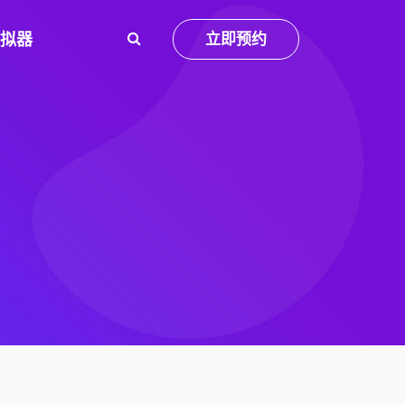
模拟器
立即预约