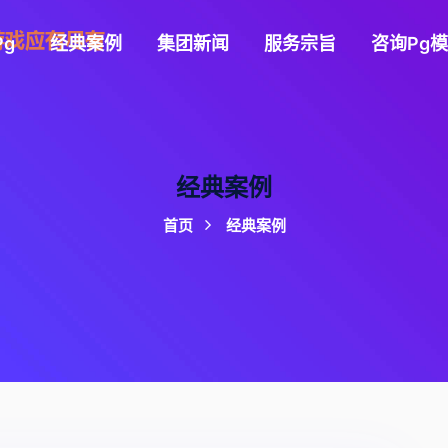
g
经典案例
集团新闻
服务宗旨
咨询pg
经典案例
首页
经典案例