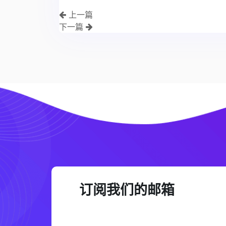
上一篇
下一篇
订阅我们的邮箱