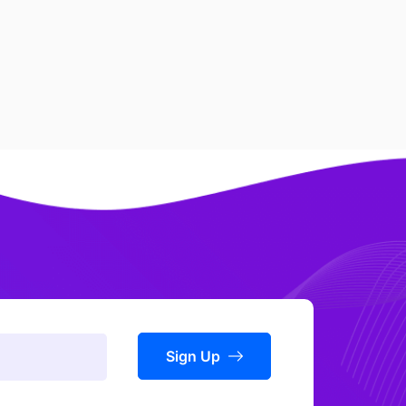
Sign Up