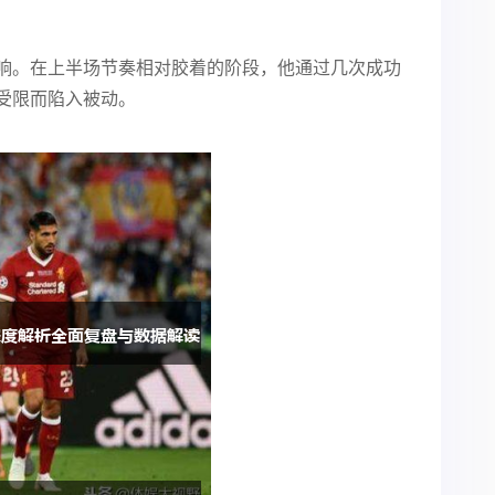
响。在上半场节奏相对胶着的阶段，他通过几次成功
受限而陷入被动。