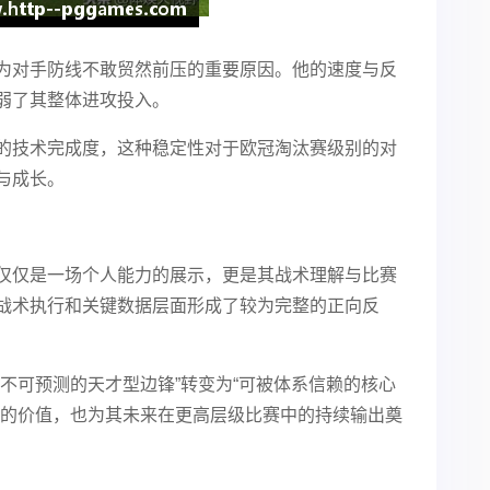
为对手防线不敢贸然前压的重要原因。他的速度与反
弱了其整体进攻投入。
的技术完成度，这种稳定性对于欧冠淘汰赛级别的对
与成长。
仅仅是一场个人能力的展示，更是其战术理解与比赛
战术执行和关键数据层面形成了较为完整的正向反
不可预测的天才型边锋”转变为“可被体系信赖的核心
上的价值，也为其未来在更高层级比赛中的持续输出奠