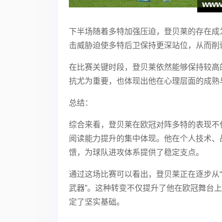
下半场随着多特加强压迫，登贝莱的存在成
击威胁迫使多特后卫保持更深站位，从而削
在比赛关键时段，登贝莱依然能够保持较高
抗尤为重要，也体现出他在心理层面的成熟
总结：
综合来看，登贝莱在欧冠对阵多特的表现不
阅读能力提升的集中体现。他在个人技术、
馈，为球队进攻体系提供了稳定支点。
通过这场比赛可以看出，登贝莱正在逐步从“
武器”。这种转变不仅提升了他在欧冠舞台
定了坚实基础。