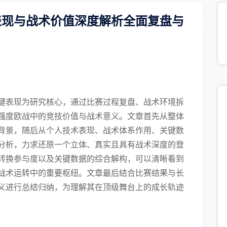
表现与战术价值深度解析全面复盘与
键表现为研究核心，通过比赛过程复盘、战术环境拆
强度欧战中的竞技价值与战术意义。文章首先从整体
背景，随后从个人技术表现、战术体系作用、关键数
分析，力求还原一个立体、真实且具有战术深度的登
转换参与度以及关键数据的综合解构，可以清晰看到
战术运转中的重要枢纽。文章最后结合比赛结果与长
义进行总结归纳，为理解其在顶级舞台上的成长轨迹