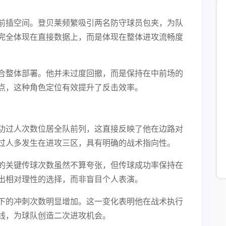
前插空间。登贝莱频繁吸引两名防守球员包夹，为队
完全体现在直接数据上，而是体现在整体进攻流畅度
合整体部署。他并未过度回撤，而是保持在中前场的
点，这种角色定位有效提升了反击效率。
功过人次数位居全队前列，这直接反映了他在边路对
过人多发生在进攻三区，具有明确的战术指向性。
的关键传球次数虽然不算夸张，但传球成功率保持在
出相对理性的选择，而非盲目个人表演。
下的冲刺次数明显增加。这一变化表明他在战术执行
线，为球队创造二次进攻机会。