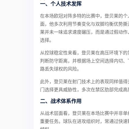
一、个人技术发挥
在本场欧冠对阵多特的比赛中，登贝莱的个
面，他多次利用节奏变化与双脚均衡优势撕
莱并未一味追求速度碾压，而是通过假动作
选择。
从控球稳定性来看，登贝莱在高压环境下的
判断防守距离，并根据场上空间选择内切、
路丢失球权的风险。
此外，登贝莱在射门技术上的表现同样值得
门选择更具威胁性，多次在禁区肋部完成高
二、战术体系作用
从战术层面看，登贝莱在本场比赛中并非单
重要任务。球队在进攻组织时，常通过快速