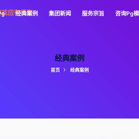
g
经典案例
集团新闻
服务宗旨
咨询pg
经典案例
首页
经典案例