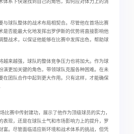
术体系下快速找到自己的角色，如何应对体力上的消
要与球队整体的战术布局相契合。尽管他在首场比赛
术是否能最大化地发挥出罗伊斯的优势将直接影响他
调整战术，以保证他能够在比赛中发挥出色，帮助球
将越来越强，球队的整体竞争压力也将加大。作为球
扮演更加关键的角色，带领球队克服各种困难。在未
要在团队合作中起到更大作用。只有这样，才能确保
。
首场比赛中传射建功，展示了他作为顶级球员的实力，
的表现，还是在球队士气和市场影响力上的提升，罗
财富。尽管面临适应新环境和战术体系的挑战，但凭