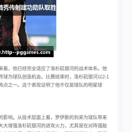
来看，他已经完全适应了洛杉矶银河的战术体系。他
球为球队创造机会。比赛结束时，洛杉矶银河以2-1
亮点之一。这个表现证明了他不仅是球队的明星球
的影响。从技术层面上看，罗伊斯的到来为球队带来
大大增强洛杉矶银河的进攻火力，尤其是在对阵强敌