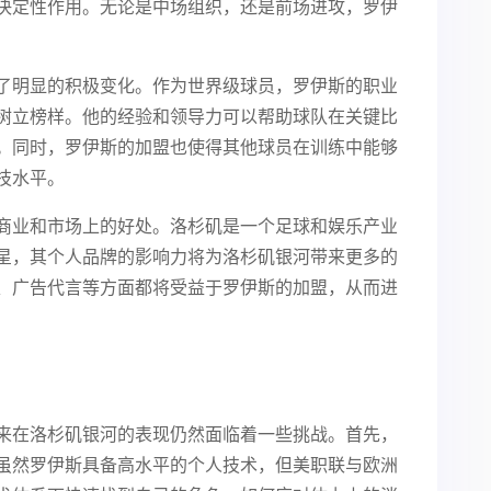
决定性作用。无论是中场组织，还是前场进攻，罗伊
了明显的积极变化。作为世界级球员，罗伊斯的职业
树立榜样。他的经验和领导力可以帮助球队在关键比
。同时，罗伊斯的加盟也使得其他球员在训练中能够
技水平。
商业和市场上的好处。洛杉矶是一个足球和娱乐产业
星，其个人品牌的影响力将为洛杉矶银河带来更多的
、广告代言等方面都将受益于罗伊斯的加盟，从而进
来在洛杉矶银河的表现仍然面临着一些挑战。首先，
虽然罗伊斯具备高水平的个人技术，但美职联与欧洲