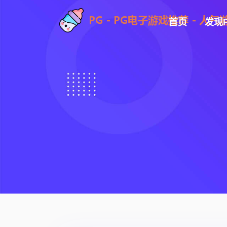
首页
发现p