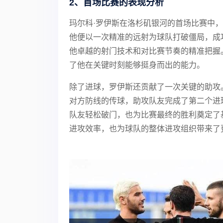
2、首场比赛的表现分析
玛尔科·罗伊斯在洛杉矶银河的首场比赛中
他便以一次精准的远射为球队打破僵局，成
他卓越的射门技术和对比赛节奏的精准把握
了他在关键时刻能够挺身而出的能力。
除了进球，罗伊斯还贡献了一次关键的助攻
对方防线的传球，助攻队友完成了第二个进
队友轻松破门，也为比赛最终的胜利奠定了
进攻效率，也为球队的整体进攻组织带来了