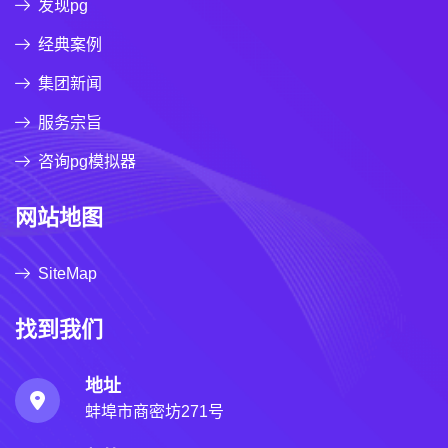
发现pg
经典案例
集团新闻
服务宗旨
咨询pg模拟器
网站地图
SiteMap
找到我们
地址
蚌埠市商密坊271号