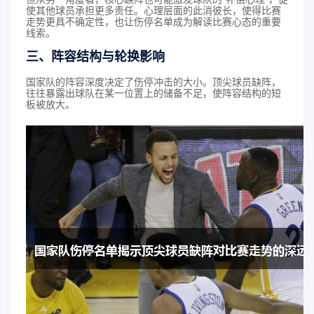
使其他球员承担更多责任。心理层面的此消彼长，使得比赛
走势更具不确定性，也让伤停名单成为解读比赛心态的重要
线索。
三、阵容结构与轮换影响
国家队的阵容深度决定了伤停冲击的大小。顶尖球员缺阵，
往往暴露出球队在某一位置上的储备不足，使阵容结构的短
板被放大。