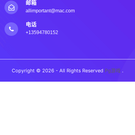
邮箱
allimportant@mac.com
电话
+13594780152
Copyright © 2026 - All Rights Reserved
Pg游戏
.