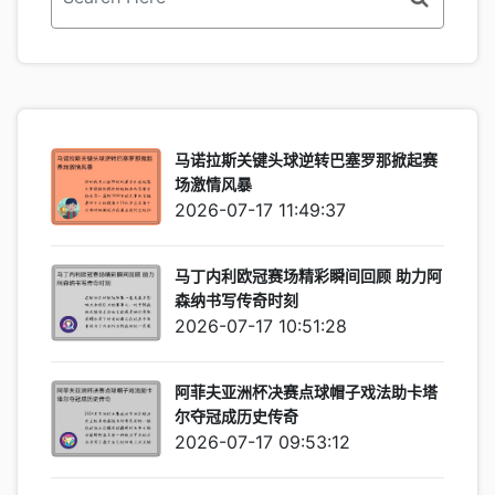
马诺拉斯关键头球逆转巴塞罗那掀起赛
场激情风暴
2026-07-17 11:49:37
马丁内利欧冠赛场精彩瞬间回顾 助力阿
森纳书写传奇时刻
2026-07-17 10:51:28
阿菲夫亚洲杯决赛点球帽子戏法助卡塔
尔夺冠成历史传奇
2026-07-17 09:53:12