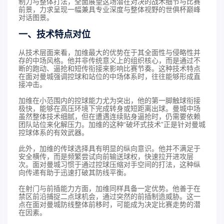
制力与整体打法，全面展望这场潜在对决的战术细节与比赛
前景，力求呈现一幅兼具专业深度与整体视野的世俱杯巅峰
对话图景。
一、技术特点对位
从技术层面来看，加维最大的优势在于其全面性与侵略性并
存的中场风格。他并非传统意义上的组织核心，而是通过不
断的跑动、逼抢和短传衔接来影响比赛节奏。这种技术特点
在面对曼城强调控球和站位的中场体系时，往往能够形成直
接冲击。
加维在小范围内的控球能力尤为突出，他的第一脚触球衔接
极快，能够在高压环境下完成转身或短距离出球。曼城中场
虽然整体技术细腻，但在遭遇连续贴身逼抢时，仍需要依赖
团队站位来化解压力。加维的这种“破坏式技术”正是针对曼城
控球体系的有效武器。
此外，加维的传球选择具有明显的纵向意识。他并不满足于
安全横传，而是频繁尝试向前输送球权，快速拉开进攻层
次。面对曼城习惯于通过控球压缩对手空间的打法，这种纵
向传递有助于迅速打破其防线平衡。
在射门与前插能力方面，加维同样具备一定优势。他善于在
禁区前沿捕捉二点球机会，通过突然的前插制造威胁。这一
点在面对曼城防线整体前移时，可能成为决定比赛走势的潜
在因素。