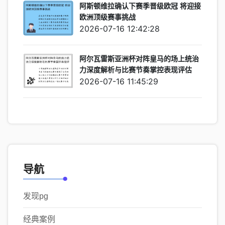
阿斯顿维拉确认下赛季晋级欧冠 将迎接
欧洲顶级赛事挑战
2026-07-16 12:42:28
阿尔瓦雷斯亚洲杯对阵皇马的场上统治
力深度解析与比赛节奏掌控表现评估
2026-07-16 11:45:29
导航
发现pg
经典案例