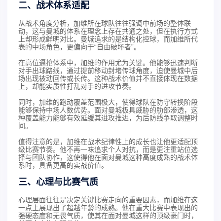
二、战术体系适配
从战术角度分析，加维所在球队往往强调中前场的整体联
动，这与曼城的体系在理念上存在共通之处，但在执行方式
上却形成鲜明对比。曼城追求的是结构化控球，而加维所代
表的中场角色，更偏向于“自由破坏者”。
在高位逼抢体系中，加维的作用尤为关键。他能够迅速判断
对手出球路线，通过提前移动封堵传球角度，迫使曼城中后
场出现被动回传或长传。这种战术价值并不直接体现在数据
上，却能实质性打乱对手的进攻节奏。
同时，加维的跑动覆盖范围极大，使得球队在防守转换阶段
能够保持中场人数优势。面对曼城极具威胁的肋部渗透，这
种覆盖能力能够有效延缓其进攻推进，为后防线争取调整时
间。
值得注意的是，加维在战术纪律性上的成长也让他更适配顶
级比赛节奏。他不再一味追求个人对抗，而是更注重站位选
择与团队协作，这使得他在面对曼城这种高度成熟的战术体
系时，具备更高的实战价值。
三、心理与比赛气质
心理层面往往是决定关键比赛走向的重要因素，而加维在这
一点上展现出了超越年龄的成熟。他在重大比赛中表现出的
强硬态度和无畏气质，使其在面对曼城这样的顶级豪门时，