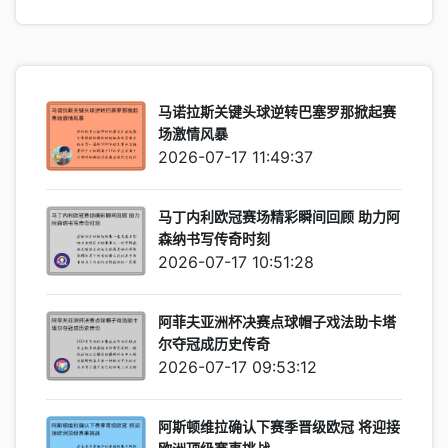
马诺拉斯关键头球逆转巴塞罗那掀起赛
场激情风暴
2026-07-17 11:49:37
马丁内利欧冠赛场精彩瞬间回顾 助力阿
森纳书写传奇时刻
2026-07-17 10:51:28
阿菲夫亚洲杯决赛点球帽子戏法助卡塔
尔夺冠成历史传奇
2026-07-17 09:53:12
阿斯顿维拉确认下赛季晋级欧冠 将迎接