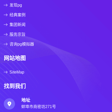
发现pg
经典案例
集团新闻
服务宗旨
咨询pg模拟器
网站地图
SiteMap
找到我们
地址
蚌埠市商密坊271号