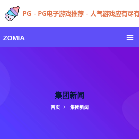
集团新闻
首页
集团新闻