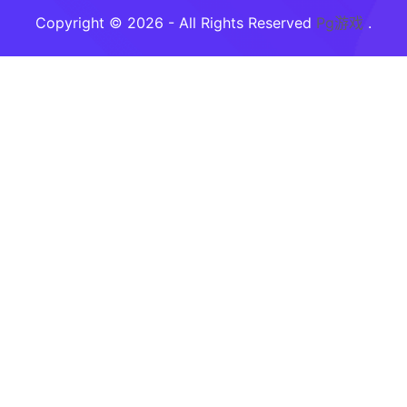
Copyright © 2026 - All Rights Reserved
Pg游戏
.