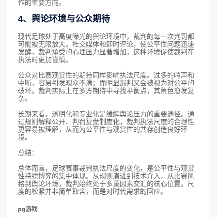
作的重要方向。
4、舆论环境与公众期待
现代足球处于高度曝光的舆论环境中，裁判的每一次判罚都
可能被无限放大。社交媒体和即时评论，使公平性问题迅速
发酵，裁判承受的心理压力显著增加。这种环境促使裁判在
执法时更加谨慎。
公众对比赛观赏性的期待同样影响执法尺度。过多的哨声和
中断，容易引发观众不满；而明显漏判又会被视为对公平的
破坏。裁判实际上在多方期待中寻找平衡点，其角色愈发复
杂。
长期来看，透明化和专业化是缓解舆论压力的重要途径。通
过规则解释公开、判罚复盘制度化，裁判执法尺度的合理性
更容易被理解，从而为公平性与观赏性的共存创造良好环
境。
总结：
总体而言，足球赛事裁判执法尺度的变化，是公平性与观赏
性持续博弈的集中体现。从规则演进到技术介入，从比赛风
格到舆论环境，裁判始终处于多重因素交汇的核心位置。尺
度的松紧并非简单取舍，而是对时代需求的回应。
pg游戏