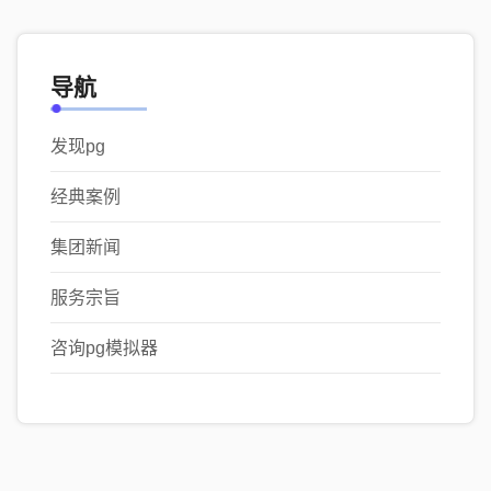
导航
发现pg
经典案例
集团新闻
服务宗旨
咨询pg模拟器