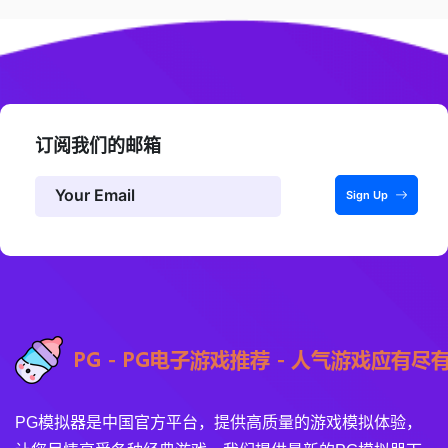
订阅我们的邮箱
Sign Up
PG模拟器是中国官方平台，提供高质量的游戏模拟体验，