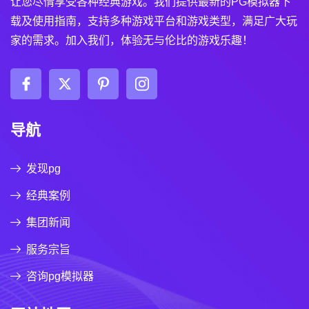
让您尽情享受各种经典游戏。我们提供最新的PG模拟器下
载及使用指南，支持多种游戏平台和游戏类型，满足广大玩
家的需求。加入我们，体验无与伦比的游戏乐趣！
导航
发现pg
经典案例
集团新闻
服务宗旨
咨询pg模拟器