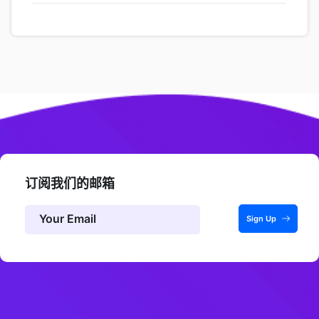
订阅我们的邮箱
Sign Up