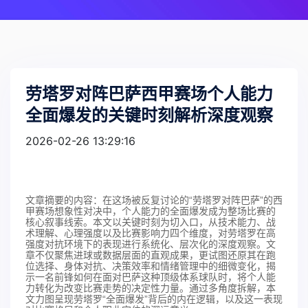
劳塔罗对阵巴萨西甲赛场个人能力
全面爆发的关键时刻解析深度观察
2026-02-26 13:29:16
文章摘要的内容：在这场被反复讨论的“劳塔罗对阵巴萨”的西
甲赛场想象性对决中，个人能力的全面爆发成为整场比赛的
核心叙事线索。本文以关键时刻为切入口，从技术能力、战
术理解、心理强度以及比赛影响力四个维度，对劳塔罗在高
强度对抗环境下的表现进行系统化、层次化的深度观察。文
章不仅聚焦进球或数据层面的直观成果，更试图还原其在跑
位选择、身体对抗、决策效率和情绪管理中的细微变化，揭
示一名前锋如何在面对巴萨这种顶级体系球队时，将个人能
力转化为改变比赛走势的决定性力量。通过多角度拆解，本
文力图呈现劳塔罗“全面爆发”背后的内在逻辑，以及这一表现