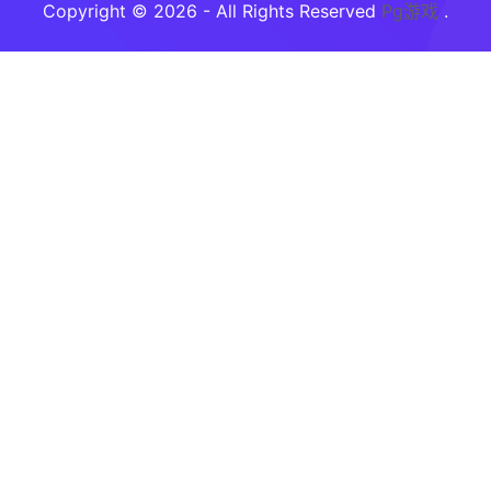
Copyright © 2026 - All Rights Reserved
Pg游戏
.