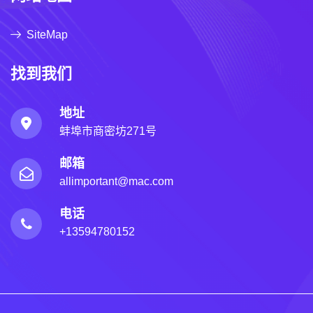
SiteMap
找到我们
地址
蚌埠市商密坊271号
邮箱
allimportant@mac.com
电话
+13594780152