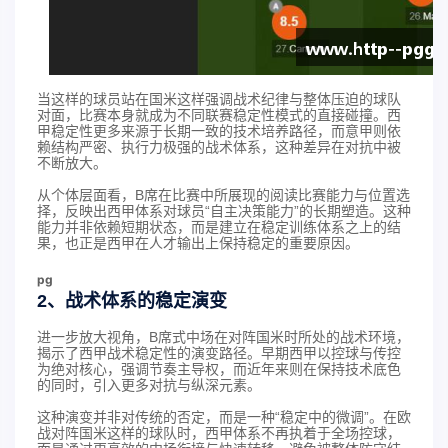
当这样的球员站在国米这样强调战术纪律与整体压迫的球队
对面，比赛本身就成为不同联赛稳定性模式的直接碰撞。西
甲稳定性更多来源于长期一致的技术培养路径，而意甲则依
赖结构严密、执行力极强的战术体系，这种差异在对抗中被
不断放大。
从个体层面看，B席在比赛中所展现的阅读比赛能力与位置选
择，反映出西甲体系对球员“自主决策能力”的长期塑造。这种
能力并非依赖短期状态，而是建立在稳定训练体系之上的结
果，也正是西甲在人才输出上保持稳定的重要原因。
pg
2、战术体系的稳定演变
进一步放大视角，B席式中场在对阵国米时所处的战术环境，
揭示了西甲战术稳定性的演变路径。早期西甲以控球与传控
为绝对核心，强调节奏主导权，而近年来则在保持技术底色
的同时，引入更多对抗与纵深元素。
这种演变并非对传统的否定，而是一种“稳定中的微调”。在欧
战对阵国米这样的球队时，西甲体系不再执着于全场控球，