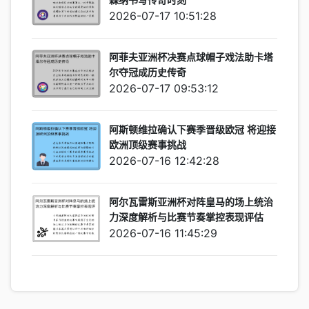
森纳书写传奇时刻
2026-07-17 10:51:28
阿菲夫亚洲杯决赛点球帽子戏法助卡塔
尔夺冠成历史传奇
2026-07-17 09:53:12
阿斯顿维拉确认下赛季晋级欧冠 将迎接
欧洲顶级赛事挑战
2026-07-16 12:42:28
阿尔瓦雷斯亚洲杯对阵皇马的场上统治
力深度解析与比赛节奏掌控表现评估
2026-07-16 11:45:29