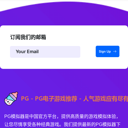
订阅我们的邮箱
Sign Up
PG模拟器是中国官方平台，提供高质量的游戏模拟体验，
让您尽情享受各种经典游戏。我们提供最新的PG模拟器下