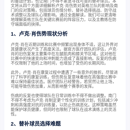
的备战计划，也让南门不得不紧急寻找可靠的替补球员。本
文将从四个方面详细解析卢克·肖伤势对英格兰队的影响及南
门的应对策略，包括球员伤情分析、替补选择挑战、防守战
术调整以及球队心理影响。通过全面解读，我们可以更清晰
地理解英格兰队在关键比赛前的阵容压力，以及主教练在防
守端面临的抉择。
1、卢克·肖伤势现状分析
卢克·肖在近期训练和比赛中频繁出现身体不适，这让外界对
其健康状况产生了高度关注。据官方医疗团队的评估，卢克·
肖的旧伤复发主要集中在左腿肌肉和膝关节区域，这对他在
比赛中的快速变向和冲刺能力造成了直接影响。反复的伤病
不仅限制了他的上场时间，也增加了受伤的长期风险。
此外，卢克·肖在康复过程中遭遇了一些意外的挫折。尽管进
行了科学的康复训练，但伤势反复意味着他在高强度比赛中
难以保持最佳状态。医疗团队已经警告，若贸然让他上场，
可能导致伤势加重，从而影响整个赛季的发挥。
伤病的反复也使得球队在日常训练中不得不做出调整。南门
不得不考虑为卢克·肖制定更个性化的训练计划，包括减少冲
刺和高强度对抗的训练量，以防止伤病恶化。这种策略虽然
能保护球员健康，但同时也限制了球队在战术演练上的灵活
性。
2、替补球员选择难题