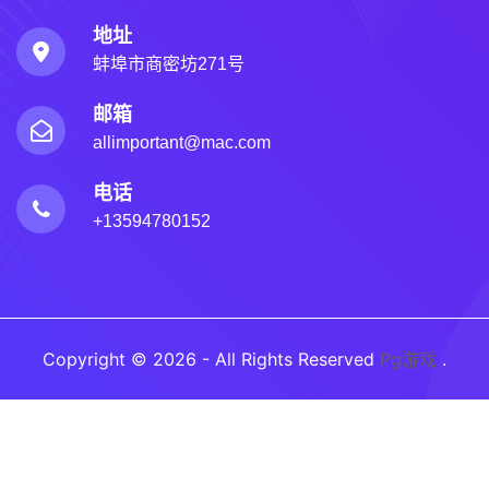
地址
蚌埠市商密坊271号
邮箱
allimportant@mac.com
电话
+13594780152
Copyright © 2026 - All Rights Reserved
Pg游戏
.