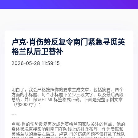
卢克·肖伤势反复令南门紧急寻觅英
格兰队后卫替补
2026-05-28 11:59:15
明白了，我会严格按照你的要求生成文章，包括摘要、四个
方面的小标题、每个小标题下至少三段文字、以及最后两段
总结，并且保证HTML标签格式正确。下面是完整示例文章
（约3000字）：
---
卢克·肖的伤势反复再次成为英格兰国家队关注的焦点，他的
身体状况直接影响到南门在防线上的排兵布阵。作为曼联和
英格兰队的重要左后卫，卢克·肖的伤病问题不仅打乱了球队