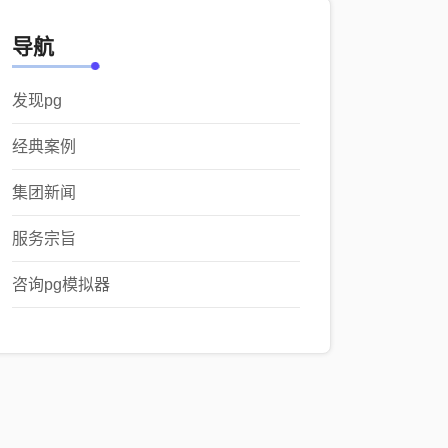
导航
发现pg
经典案例
集团新闻
服务宗旨
咨询pg模拟器