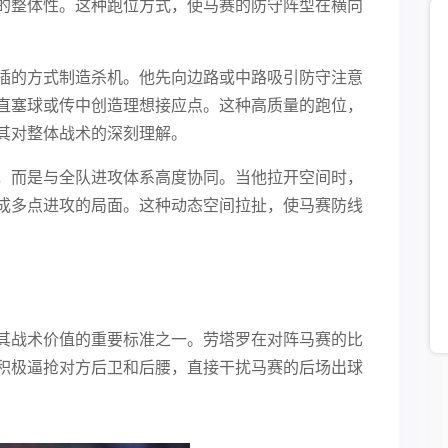
的整体性。这种跑位方式，使马赛的防守阵型在横向
插的方式制造杀机。他先向边路或中路吸引防守注意
直塞球或传中创造理想接应点。这种高质量的跑位，
其对整体战术的深刻理解。
，而是与全队进攻体系高度协同。当他拉开空间时，
成多点进攻的局面。这种动态空间拉扯，使马赛防线
其战术价值的重要标准之一。劳塔罗在对阵马赛的比
积极逼抢对方后卫和后腰，直接干扰马赛的后场出球