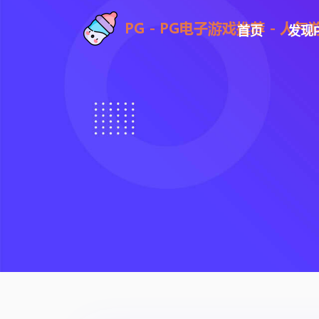
首页
发现p