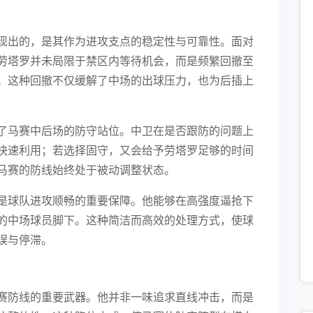
现出的，是其作为进攻支点的稳定性与可靠性。面对
劳塔罗并未局限于禁区内等待机会，而是频繁回撤至
。这种回撤不仅缓解了中场的出球压力，也为后插上
了马赛中后场的防守站位。中卫在是否跟防的问题上
快速利用；若选择固守，又会给予劳塔罗足够的时间
马赛的防线始终处于被动调整状态。
是球队进攻顺畅的重要保障。他能够在高强度逼抢下
的中场球员脚下。这种简洁而高效的处理方式，使球
误与停滞。
赛防线的重要武器。他并非一味追求直线冲击，而是