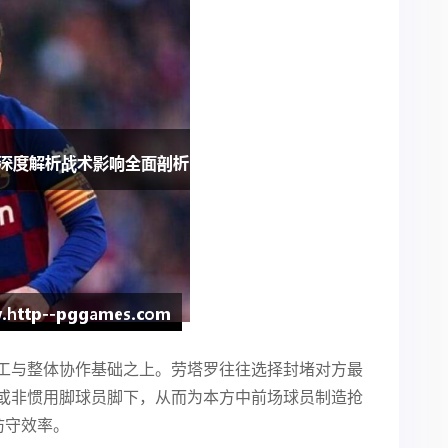
工与整体协作基础之上。劳塔罗往往选择封堵对方最
或非惯用脚球员脚下，从而为本方中前场球员制造抢
防守效率。