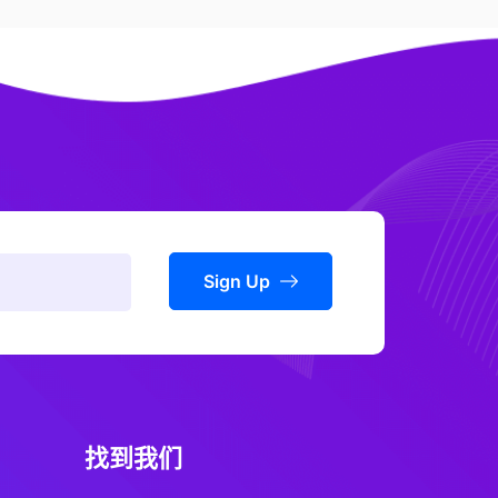
Sign Up
找到我们