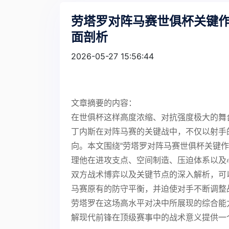
劳塔罗对阵马赛世俱杯关键
面剖析
2026-05-27 15:56:44
文章摘要的内容：
在世俱杯这样高度浓缩、对抗强度极大的舞
丁内斯在对阵马赛的关键战中，不仅以射手
向。本文围绕“劳塔罗对阵马赛世俱杯关键
理他在进攻支点、空间制造、压迫体系以及
双方战术博弈以及关键节点的深入解析，可
马赛原有的防守平衡，并迫使对手不断调整
劳塔罗在这场高水平对决中所展现的综合能
解现代前锋在顶级赛事中的战术意义提供一