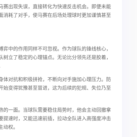
马赛出现失误，直接转化为快速反击机会。即便未能
面消耗了对手，使马赛在后场处理球时更加谨慎甚至
博弈中的作用同样不可忽视。作为球队的锋线核心，
队树立了稳定的心理锚点。无论比分领先还是胶着，
。
身体对抗和积极拼抢，不断向对手施加心理压力。防
开始变得犹豫甚至冒进，这为后续的犯规、失位乃至
熟的一面。当球队需要稳住局势时，他会主动回撤拿
要提速时，又能迅速前插，拉动全队进入高强度冲击
主动权。