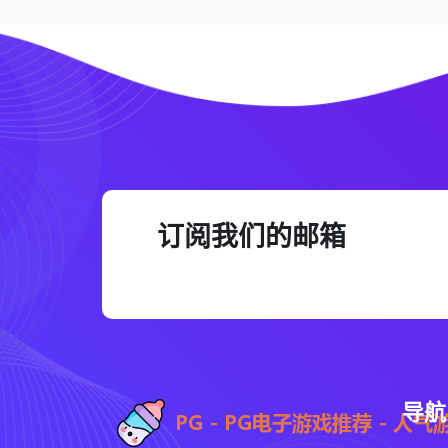
订阅我们的邮箱
导航