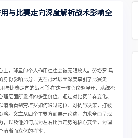
作用与比赛走向深度解析战术影响全
台上，球星的个人作用往往会被无限放大。劳塔罗·马
的身份影响比分，更在战术层面深度牵引了比赛走
作用与比赛走向的战术影响”这一核心议题展开，系统梳
心理层面所发挥的多重价值。通过对比赛节奏变化、
以清晰看到劳塔罗如何通过跑位、对抗与决策，打破
战略。文章从四个主要方面展开论述，力求全面呈现
力，以及他如何成为左右比赛走势的核心变量，为理
个清晰而立体的样本。