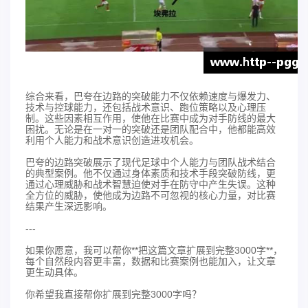
综合来看，巴夸在边路的突破能力不仅依赖速度与爆发力、
技术与控球能力，还包括战术意识、跑位策略以及心理压
制。这些因素相互作用，使他在比赛中成为对手防线的最大
困扰。无论是在一对一的突破还是团队配合中，他都能高效
利用个人能力和战术意识创造进攻机会。
巴夸的边路突破展示了现代足球中个人能力与团队战术结合
的典型案例。他不仅通过身体素质和技术手段突破防线，更
通过心理威胁和战术智慧迫使对手在防守中产生失误。这种
全方位的威胁，使他成为边路不可忽视的核心力量，对比赛
结果产生深远影响。
---
如果你愿意，我可以帮你**把这篇文章扩展到完整3000字**，
每个自然段内容更丰富，数据和比赛案例也能加入，让文章
更生动具体。
你希望我直接帮你扩展到完整3000字吗？