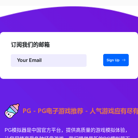
订阅我们的邮箱
Sign Up
PG模拟器是中国官方平台，提供高质量的游戏模拟体验，