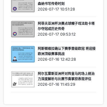
森纳书写传奇时刻
2026-07-17 10:51:28
阿菲夫亚洲杯决赛点球帽子戏法助卡塔
尔夺冠成历史传奇
2026-07-17 09:53:12
阿斯顿维拉确认下赛季晋级欧冠 将迎接
欧洲顶级赛事挑战
2026-07-16 12:42:28
阿尔瓦雷斯亚洲杯对阵皇马的场上统治
力深度解析与比赛节奏掌控表现评估
2026-07-16 11:45:29