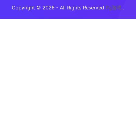
Copyright © 2026 - All Rights Reserved
Pg游戏
.