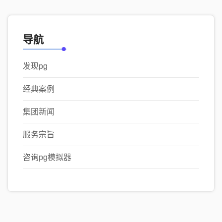
导航
发现pg
经典案例
集团新闻
服务宗旨
咨询pg模拟器