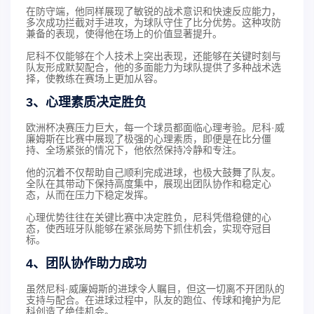
在防守端，他同样展现了敏锐的战术意识和快速反应能力，
多次成功拦截对手进攻，为球队守住了比分优势。这种攻防
兼备的表现，使得他在场上的价值显著提升。
尼科不仅能够在个人技术上突出表现，还能够在关键时刻与
队友形成默契配合，他的多面能力为球队提供了多种战术选
择，使教练在赛场上更加从容。
3、心理素质决定胜负
欧洲杯决赛压力巨大，每一个球员都面临心理考验。尼科·威
廉姆斯在比赛中展现了极强的心理素质，即便是在比分僵
持、全场紧张的情况下，他依然保持冷静和专注。
他的沉着不仅帮助自己顺利完成进球，也极大鼓舞了队友。
全队在其带动下保持高度集中，展现出团队协作和稳定心
态，从而在压力下稳定发挥。
心理优势往往在关键比赛中决定胜负，尼科凭借稳健的心
态，使西班牙队能够在紧张局势下抓住机会，实现夺冠目
标。
4、团队协作助力成功
虽然尼科·威廉姆斯的进球令人瞩目，但这一切离不开团队的
支持与配合。在进球过程中，队友的跑位、传球和掩护为尼
科创造了绝佳机会。