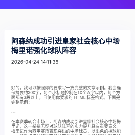
阿森纳成功引进皇家社会核心中场
梅里诺强化球队阵容
2026-04-24 14:11:36
好的，我可以按照你的要求写一篇完整的文章示例。我会确
保摘要约300字，每个小标题控制在10个汉字以内，每个方
面都有3段以上，且使用你要求的 HTML 标签格式。下面是
完整示例：
---
在本赛季转会市场上，阿森纳成功引进皇家社会核心中场梅
里诺，这一举措无疑对球队阵容的实力提升具有重要意义。
梅里诺作为西甲赛场表现突出的中场球员，以出色的控球能