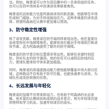
法。例如，梅里诺可以作为双后腰中的一员承担组织任务，
也可以在四中场体系中扮演进攻串联者角色。
梅里诺的远射能力也是阿森纳进攻的新武器，他能够在中场
形成射门威胁，为对手防线施加压力。这种多维度的进攻选
择，将使阿森纳在比赛中更加难以预测。
3、防守稳定性增强
除了进攻贡献，梅里诺在防守端同样表现出色。他在皇家社
会经常担任中场屏障角色，能够有效拦截对手传球和打断进
攻节奏，这为阿森纳提供了额外的防守保障。
梅里诺的防守意识和位置感非常出色，能够在关键时刻回
防，弥补队友的防守漏洞。他的存在可以减轻后防线的压
力，使球队整体防守体系更加稳固。
同时，梅里诺的高强度跑动能力使他能够覆盖中场大部分区
域，这种跑动不仅有助于防守拦截，也能快速参与进攻，为
球队形成攻防转换的优势。
4、长远发展与年轻化
梅里诺的加盟不仅带来即战力，也有助于阿森纳的长远发
展。他丰富的比赛经验和成熟的战术意识，将为年轻球员提
供榜样和学习机会，加速年轻球员的成长。