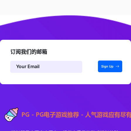
订阅我们的邮箱
Sign Up