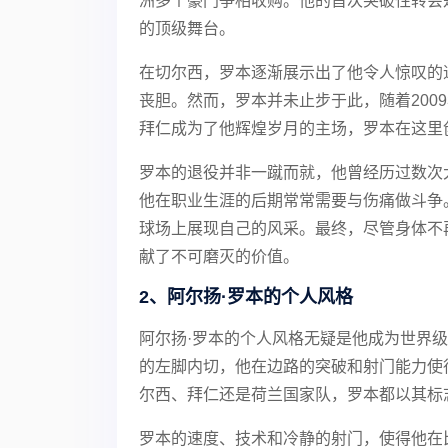
洲多个豪门争相收购。他的首次突破性转会
的顶级舞台。
在切尔西，罗本逐渐展示出了他令人惊叹的
丧胆。然而，罗本并未止步于此，随着200
拜仁成为了他辉煌岁月的主场，罗本在这里
罗本的退役并非一蹴而就，他曾经历过数次
他在职业生涯的后期常常需要与伤痛做斗争
球场上展现自己的风采。最终，尽管身体不
献了不可磨灭的价值。
2、阿尔扬·罗本的个人风格
阿尔扬·罗本的个人风格无疑是他成为世界
的左脚内切，他在边路的突破和射门能力使
尔西、拜仁还是荷兰国家队，罗本都以其标
罗本的速度、技术和冷静的射门，使得他在