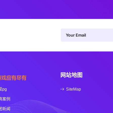
网站地图
现pg
SiteMap
典案例
团新闻