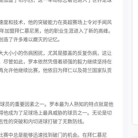
是加盟了切尔西，这一举动标志着他进入了世界足球
速度和技术，他的突破能力在英超赛场上令对手闻风
9年加盟拜仁慕尼黑，他的职业生涯进入了新的高峰。
创造了许多难以磨灭的记忆。
大大小小的伤病困扰，尤其是膝盖的反复伤病，这让
。尽管如此，罗本依然凭借着顽强的毅力继续坚持在
再允许他继续比赛，他依旧为拜仁以及荷兰国家队贡
级球员的重要因素之一。罗本最为人熟知的特点就是他
得他成为了足球场上最具威胁的球员之一。无论是切
志性的突破和内切进球打破了无数防线。
比赛中总是能够迅速找到破门的机会。在拜仁慕尼