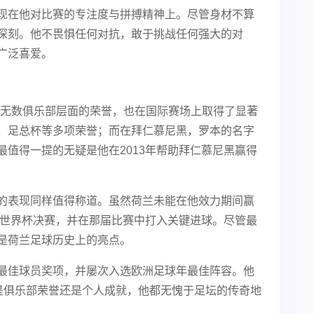
现在他对比赛的专注度与拼搏精神上。尽管身材不算
深刻。他不畏惧任何对抗，敢于挑战任何强大的对
广泛喜爱。
了无数俱乐部层面的荣誉，也在国际赛场上取得了显著
、足总杯等多项荣誉；而在拜仁慕尼黑，罗本的名字
值得一提的无疑是他在2013年帮助拜仁慕尼黑赢得
的表现同样值得称道。虽然荷兰未能在他效力期间赢
年世界杯决赛，并在那届比赛中打入关键进球。尽管最
是荷兰足球历史上的亮点。
最佳球员奖项，并屡次入选欧洲足球年最佳阵容。他
论是俱乐部荣誉还是个人成就，他都无愧于足坛的传奇地