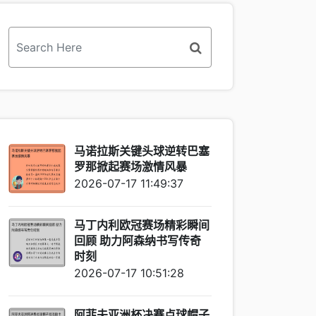
马诺拉斯关键头球逆转巴塞
罗那掀起赛场激情风暴
2026-07-17 11:49:37
马丁内利欧冠赛场精彩瞬间
回顾 助力阿森纳书写传奇
时刻
2026-07-17 10:51:28
阿菲夫亚洲杯决赛点球帽子