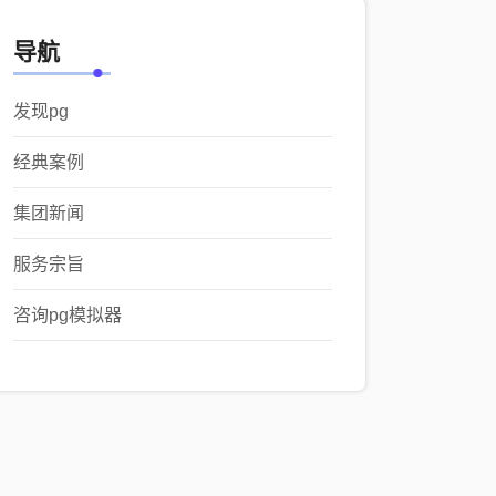
导航
发现pg
经典案例
集团新闻
服务宗旨
咨询pg模拟器