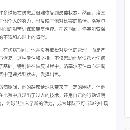
许多球员在伤愈后很难恢复到最佳状态。然而，洛塞
了他个人的努力，也反映了他对比赛的热情。洛塞尔
时间的艰苦训练和康复治疗。在这期间，洛塞尔索保
的不适和心理上的障碍。
。在伤病期间，他并没有放松对身体的管理，而是严
与恢复。这种专注和坚持，不仅帮助他尽快摆脱伤病
了基础。特别是在恢复过程中，洛塞尔索注重心理调
赛中迅速找到状态，发挥出色。
伤病期间，他的缺席给球队带来了一定的困扰，但他
在比赛中展现出了过人的技术，还用自己的行动证明
复力，为球队注入了新的活力，成为球队不可或缺的中场