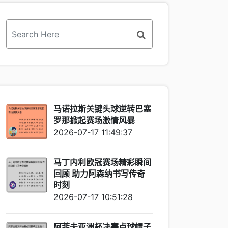
马诺拉斯关键头球逆转巴塞
罗那掀起赛场激情风暴
2026-07-17 11:49:37
马丁内利欧冠赛场精彩瞬间
回顾 助力阿森纳书写传奇
时刻
2026-07-17 10:51:28
阿菲夫亚洲杯决赛点球帽子