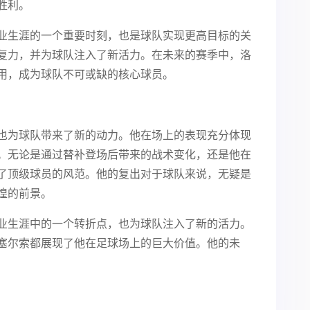
胜利。
业生涯的一个重要时刻，也是球队实现更高目标的关
复力，并为球队注入了新活力。在未来的赛季中，洛
用，成为球队不可或缺的核心球员。
也为球队带来了新的动力。他在场上的表现充分体现
。无论是通过替补登场后带来的战术变化，还是他在
了顶级球员的风范。他的复出对于球队来说，无疑是
煌的前景。
业生涯中的一个转折点，也为球队注入了新的活力。
塞尔索都展现了他在足球场上的巨大价值。他的未