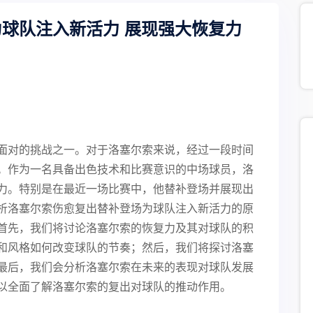
球队注入新活力 展现强大恢复力
面对的挑战之一。对于洛塞尔索来说，经过一段时间
。作为一名具备出色技术和比赛意识的中场球员，洛
力。特别是在最近一场比赛中，他替补登场并展现出
析洛塞尔索伤愈复出替补登场为球队注入新活力的原
首先，我们将讨论洛塞尔索的恢复力及其对球队的积
和风格如何改变球队的节奏；然后，我们将探讨洛塞
最后，我们会分析洛塞尔索在未来的表现对球队发展
以全面了解洛塞尔索的复出对球队的推动作用。