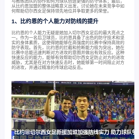
与教练团队的协作如何为球队创造更强的防守体系；最后，
从比约恩加盟的整体战略意义出发，讨论她在未来竞争中如
何帮助切尔西女足保持领先地位并争取更多的荣誉。
1、比约恩的个人能力对防线的提升
比约恩的个人能力无疑是她加入切尔西女足后的最大亮点之
一。作为一名后卫球员，比约恩具备了出色的防守技术和坚
实的身体素质，这使得她能够在高强度的比赛中保持高效的
防守表现。首先，比约恩的拦截和抢断能力极为突出，她在
比赛中总能迅速判断对方进攻的意图并做出有效反应。这种
快速反应的能力，能够有效帮助切尔西女足防止对方的进攻
威胁，尤其是在对方快速反击时，她能够第一时间阻止对方
的进攻，并通过精准的传球启动反击。