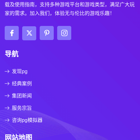
载及使用指南，支持多种游戏平台和游戏类型，满足广大玩
家的需求。加入我们，体验无与伦比的游戏乐趣！
导航
发现pg
经典案例
集团新闻
服务宗旨
咨询pg模拟器
网站地图