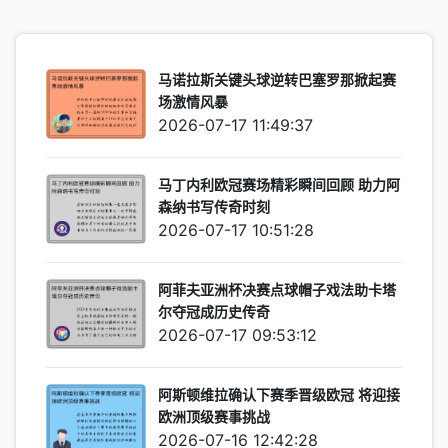
马诺拉斯关键头球逆转巴塞罗那掀起赛
场激情风暴
2026-07-17 11:49:37
马丁内利欧冠赛场精彩瞬间回顾 助力阿
森纳书写传奇时刻
2026-07-17 10:51:28
阿菲夫亚洲杯决赛点球帽子戏法助卡塔
尔夺冠成历史传奇
2026-07-17 09:53:12
阿斯顿维拉确认下赛季晋级欧冠 将迎接
欧洲顶级赛事挑战
2026-07-16 12:42:28