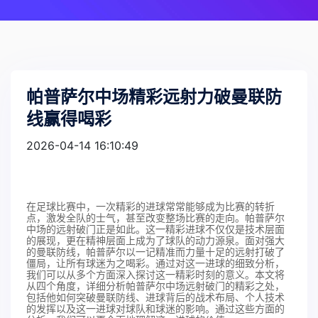
帕普萨尔中场精彩远射力破曼联防
线赢得喝彩
2026-04-14 16:10:49
在足球比赛中，一次精彩的进球常常能够成为比赛的转折
点，激发全队的士气，甚至改变整场比赛的走向。帕普萨尔
中场的远射破门正是如此。这一精彩进球不仅仅是技术层面
的展现，更在精神层面上成为了球队的动力源泉。面对强大
的曼联防线，帕普萨尔以一记精准而力量十足的远射打破了
僵局，让所有球迷为之喝彩。通过对这一进球的细致分析，
我们可以从多个方面深入探讨这一精彩时刻的意义。本文将
从四个角度，详细分析帕普萨尔中场远射破门的精彩之处，
包括他如何突破曼联防线、进球背后的战术布局、个人技术
的发挥以及这一进球对球队和球迷的影响。通过这些方面的