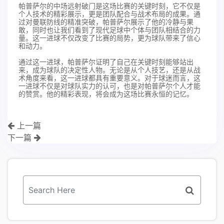
帕普萨尔的中场远射破门是这场比赛的关键时刻，它不仅是
个人技术的精彩展示，更是团队配合与战术布局的成果。通
过对曼联防线的精准突破，帕普萨尔展示了他的冷静与果
敢，同时也让我们看到了现代足球中个体与团队相结合的力
量。这一进球不仅改变了比赛的局势，更为球队带来了信心
和动力。
通过这一进球，帕普萨尔证明了自己在关键时刻能够站出
来，成为球队的决定性人物。无论是从个人技艺，还是从战
术角度来看，这一进球都具有重要意义。对于球迷而言，这
一进球不仅是对球队实力的认可，也是对帕普萨尔个人才能
的赞赏。他的精彩表现，将会成为这场比赛永恒的记忆。
上一篇
下一篇