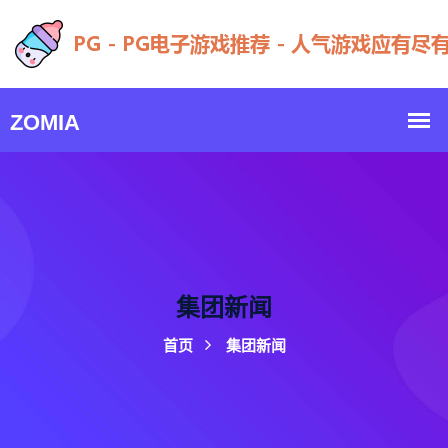
集团新闻
首页
集团新闻