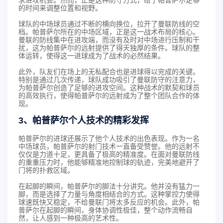
求进攻机会。然而，正是这种防守方式，给了帕普萨尔足够
的时间来调整位置和视野。
球队的中场球员通过不断的横向换位，拉开了曼联防线的空
档。帕普萨尔所在的中场区域，正是这一战术布局的核心。
曼联的防线集中在进攻端，而没有及时对中场进行压制和干
扰，这为帕普萨尔的远射提供了得天独厚的条件。球队的整
体运转，使得这一进球成为了战术的必然结果。
此外，队友们在场上的无私配合也是进球得以完成的关键。
特别是通过几次传递，球队成功吸引了曼联防守的注意力，
为帕普萨尔创造了足够的进攻空间。这种战术的默契和球员
的高效执行，使得帕普萨尔的远射成为了整个团队合作的体
现。
3、帕普萨尔个人技术的精彩发挥
帕普萨尔的进球还展示了他个人技术的出色表现。作为一名
中场球员，帕普萨尔的射门技术一直备受赞誉。他的远射不
仅仅是力道十足，更具备了极高的精准度。在面对曼联防线
的重重压力时，他能够精准地控制球的轨迹，完美地避开了
门将的扑救区域。
在起脚的瞬间，帕普萨尔的脚法十分讲究。他并没有猛力一
脚，而是选择了力量与角度相结合的方式。这种掌控力使得
球速既快又稳定，不给曼联门将太多反应的机会。此外，帕
普萨尔在起脚的瞬间，身体协调性极佳，整个动作流畅自
然，让人感到一种极高的艺术性。