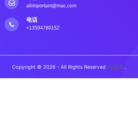
allimportant@mac.com
电话
+13594780152
Copyright © 2026 - All Rights Reserved
Pg游戏
.