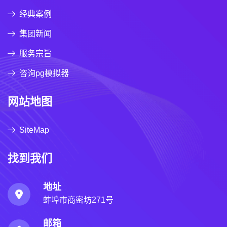
经典案例
集团新闻
服务宗旨
咨询pg模拟器
网站地图
SiteMap
找到我们
地址
蚌埠市商密坊271号
邮箱