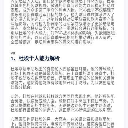
内引起巨大关注，更在整个欧洲足坛掀起了轩然大波。杜埃
以其出色的传球视野、敏锐的比赛阅读能力以及稳定的助攻
表现，成为众多豪门争夺的焦点人物。PSG此举不仅展现了
俱乐部对新赛季冠军目标的雄心，也为球队进攻体系注入了
新的活力和创造力。这笔转会将对法甲联赛和欧洲赛场产生
深远影响，同时也为新赛季的冠军争夺战增添了更多悬念与
看点。本文将从四个方面对这一重磅转会进行详细解析，分
别从杜埃的个人能力、对PSG战术体系的影响、对欧洲足坛
格局的冲击，以及对新赛季争冠格局的推动进行深入阐述，
全面解读这一足坛焦点事件的意义与潜在影响。
pg
1、杜埃个人能力解析
杜埃以法甲助攻王的身份加入巴黎圣日耳曼，他的传球能力
和场上视野无疑是其最大优势。在上赛季的法甲联赛中，杜
埃不仅助攻次数高居榜首，还展现出了精准的长传和关键传
球能力，这使得他能够有效地撕开对手防线，为队友创造绝
佳得分机会。
此外，杜埃在控球和转移球方面同样表现出色。他的短传配
合灵活、快速反应能力强，能够在对手高压下稳住节奏，为
球队提供稳定的中场组织。无论是边路传中还是中路渗透，
杜埃都具备极强的创造力，这正是PSG所急需的进攻引擎。
心理素质也是杜埃的另一大亮点。在关键比赛和紧张局势
下，他能够保持冷静，准确判断传球路线，这使得他在比赛