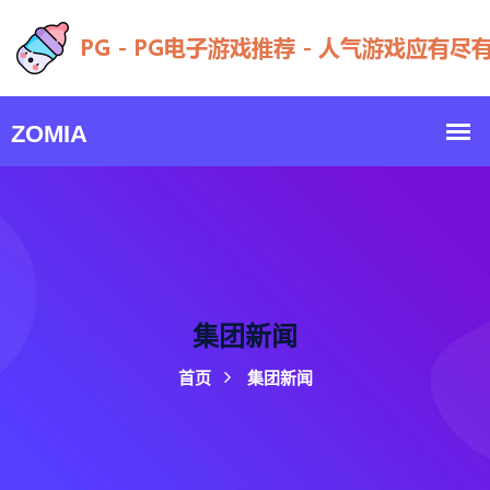
集团新闻
首页
集团新闻