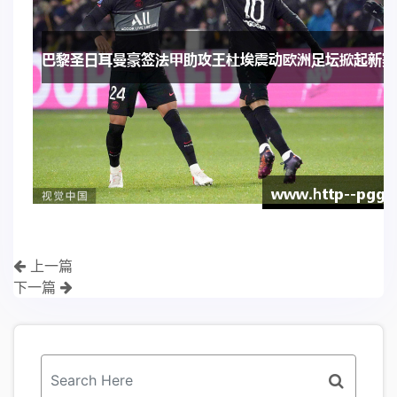
上一篇
下一篇