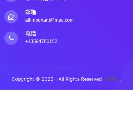
邮箱
allimportant@mac.com
电话
+13594780152
Copyright © 2026 - All Rights Reserved
Pg游戏
.