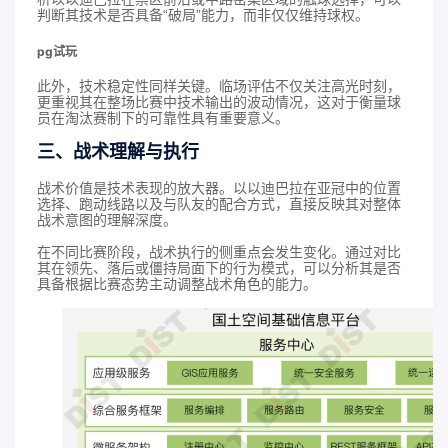
判断其技术是否具备“破局”能力，而非仅仅维持球权。
pg试玩
此外，技术稳定性同样关键。临场评估不仅关注高光时刻，
更重视其在整场比赛中技术输出的波动情况，这对于衡量球
员在淘汰赛制下的可靠性具有重要意义。
三、战术理解与执行
战术价值是技术表现的放大器。以以迪巴拉在亚冠中的位置
选择、跑动线路以及与队友的配合方式，直接反映其对整体
战术意图的理解深度。
在不同比赛阶段，战术执行的侧重点会发生变化。通过对比
其在领先、落后或僵持局面下的行为模式，可以分析其是否
具备根据比赛态势主动调整战术角色的能力。