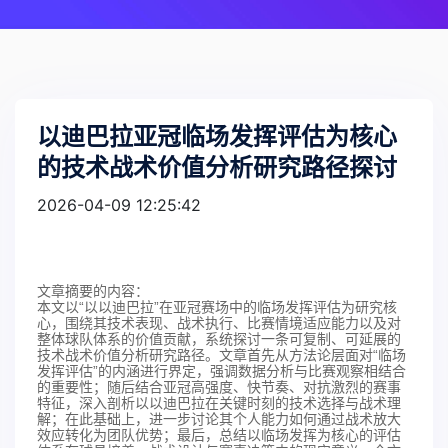
以迪巴拉亚冠临场发挥评估为核心
的技术战术价值分析研究路径探讨
2026-04-09 12:25:42
文章摘要的内容：
本文以“以以迪巴拉”在亚冠赛场中的临场发挥评估为研究核
心，围绕其技术表现、战术执行、比赛情境适应能力以及对
整体球队体系的价值贡献，系统探讨一条可复制、可延展的
技术战术价值分析研究路径。文章首先从方法论层面对“临场
发挥评估”的内涵进行界定，强调数据分析与比赛观察相结合
的重要性；随后结合亚冠高强度、快节奏、对抗激烈的赛事
特征，深入剖析以以迪巴拉在关键时刻的技术选择与战术理
解；在此基础上，进一步讨论其个人能力如何通过战术放大
效应转化为团队优势；最后，总结以临场发挥为核心的评估