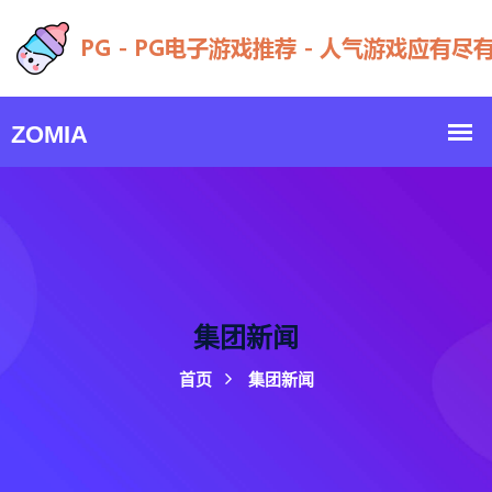
集团新闻
首页
集团新闻