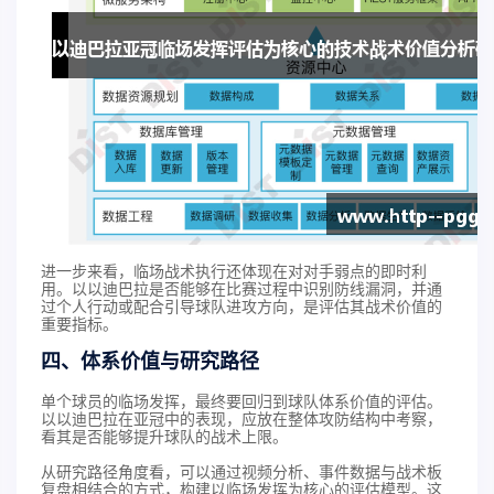
进一步来看，临场战术执行还体现在对对手弱点的即时利
用。以以迪巴拉是否能够在比赛过程中识别防线漏洞，并通
过个人行动或配合引导球队进攻方向，是评估其战术价值的
重要指标。
四、体系价值与研究路径
单个球员的临场发挥，最终要回归到球队体系价值的评估。
以以迪巴拉在亚冠中的表现，应放在整体攻防结构中考察，
看其是否能够提升球队的战术上限。
从研究路径角度看，可以通过视频分析、事件数据与战术板
复盘相结合的方式，构建以临场发挥为核心的评估模型。这