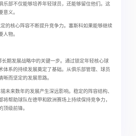
俱乐部不仅能够培养年轻球员，还能够留住他们。这
要意义。
稳定的核心阵容不断提升竞争力。塞斯科如果能够继续
要人物。
乐部长期发展战略中的关键一步。通过锁定年轻核心球
术体系的持续发展奠定了基础。从俱乐部管理、球员
清晰而坚定的发展思路。
比锡未来数年的发展产生深远影响。稳定的阵容结构、
都将帮助球队在德甲和欧洲赛场上持续保持竞争力，
的顶级前锋。