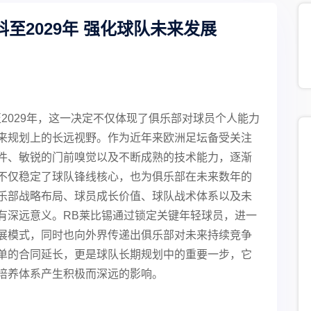
至2029年 强化球队未来发展
2029年，这一决定不仅体现了俱乐部对球员个人能力
来规划上的长远视野。作为近年来欧洲足坛备受关注
件、敏锐的门前嗅觉以及不断成熟的技术能力，逐渐
不仅稳定了球队锋线核心，也为俱乐部在未来数年的
乐部战略布局、球员成长价值、球队战术体系以及未
有深远意义。RB莱比锡通过锁定关键年轻球员，进一
展模式，同时也向外界传递出俱乐部对未来持续竞争
单的合同延长，更是球队长期规划中的重要一步，它
培养体系产生积极而深远的影响。