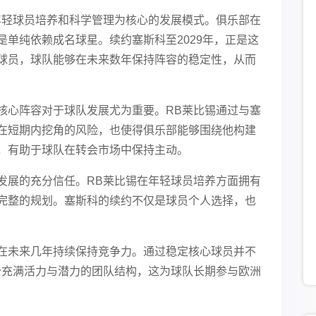
年轻球员培养和科学管理为核心的发展模式。俱乐部在
单纯依赖成名球星。续约塞斯科至2029年，正是这
球员，球队能够在未来数年保持阵容的稳定性，从而
核心阵容对于球队发展尤为重要。RB莱比锡通过与塞
在短期内挖角的风险，也使得俱乐部能够围绕他构建
，有助于球队在转会市场中保持主动。
发展的充分信任。RB莱比锡在年轻球员培养方面拥有
完整的规划。塞斯科的续约不仅是球员个人选择，也
在未来几年持续保持竞争力。通过稳定核心球员并不
个充满活力与潜力的团队结构，这为球队长期参与欧洲