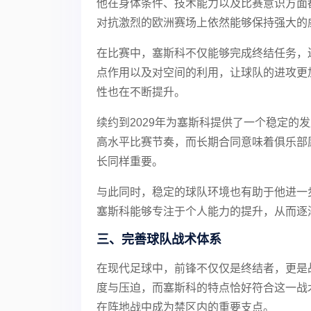
他在身体条件、技术能力以及比赛意识方面
对抗激烈的欧洲赛场上依然能够保持强大的
在比赛中，塞斯科不仅能够完成终结任务，
点作用以及对空间的利用，让球队的进攻更
性也在不断提升。
续约到2029年为塞斯科提供了一个稳定的
高水平比赛节奏，而长期合同意味着俱乐部
长同样重要。
与此同时，稳定的球队环境也有助于他进一
塞斯科能够专注于个人能力的提升，从而逐
三、完善球队战术体系
在现代足球中，前锋不仅仅是终结者，更是
度与压迫，而塞斯科的特点恰好符合这一战
在阵地战中成为禁区内的重要支点。