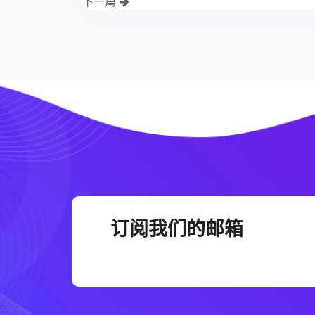
下一篇
订阅我们的邮箱