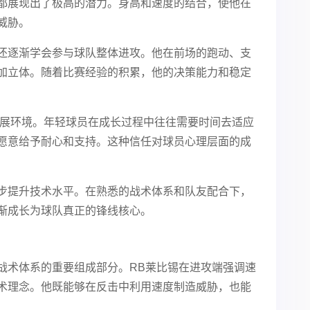
都展现出了极高的潜力。身高和速度的结合，使他在
威胁。
还逐渐学会参与球队整体进攻。他在前场的跑动、支
加立体。随着比赛经验的积累，他的决策能力和稳定
发展环境。年轻球员在成长过程中往往需要时间去适应
愿意给予耐心和支持。这种信任对球员心理层面的成
步提升技术水平。在熟悉的战术体系和队友配合下，
渐成长为球队真正的锋线核心。
战术体系的重要组成部分。RB莱比锡在进攻端强调速
术理念。他既能够在反击中利用速度制造威胁，也能