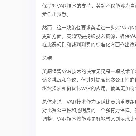
保持对VAR技术的支持，英超不仅能够为
步作出贡献。
然而，这一决策也要求英超进一步对VAR
更新方面，英超需要持续投入资源，确保V
在比赛规则和裁判判罚的标准化方面作出改
总结：
英超保留VAR技术的决策无疑是一项技术革
诸多挑战和争议，但其对提高比赛公正性的
继续探索如何优化VAR的应用，使其更加
总体来说，VAR技术作为足球比赛的重要
对比赛公平性和透明度的一个强有力保障。
调整，VAR技术将能够更好地融入到足球