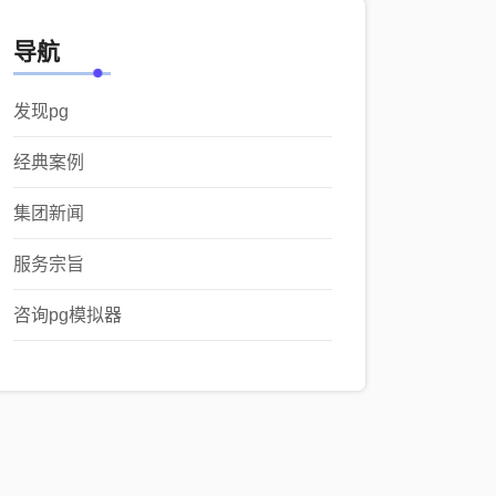
导航
发现pg
经典案例
集团新闻
服务宗旨
咨询pg模拟器