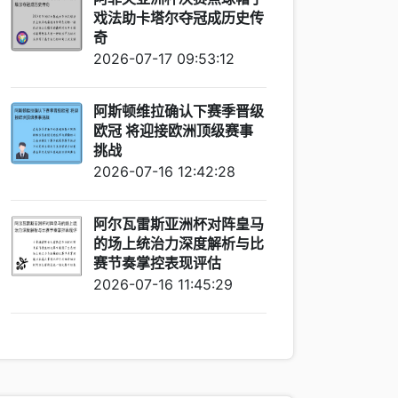
戏法助卡塔尔夺冠成历史传
奇
2026-07-17 09:53:12
阿斯顿维拉确认下赛季晋级
欧冠 将迎接欧洲顶级赛事
挑战
2026-07-16 12:42:28
阿尔瓦雷斯亚洲杯对阵皇马
的场上统治力深度解析与比
赛节奏掌控表现评估
2026-07-16 11:45:29