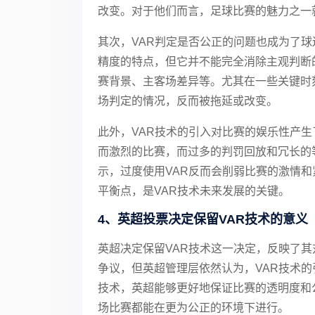
改变。对于他们而言，足球比赛的魅力之一
其次，VAR判定是否公正的问题也成为了球
精度的特点，但它并不能完全消除主观判断
赛背景、主客场差异等。尤其在一些关键时
场判定的情况，反而被拖延或改变。
此外，VAR技术的引入对比赛的娱乐性产
而激烈的比赛，而过多的判罚回放和冗长的
示，过度使用VAR反而会削弱比赛的激情
平衡点，是VAR技术未来发展的关键。
4、英超投票决定保留VAR技术的意义
英超决定保留VAR技术这一决定，反映了
争议，但英超管理层依然认为，VAR技术
技术，英超能够更好地保证比赛的透明度和
场比赛都能在更为公正的环境下进行。