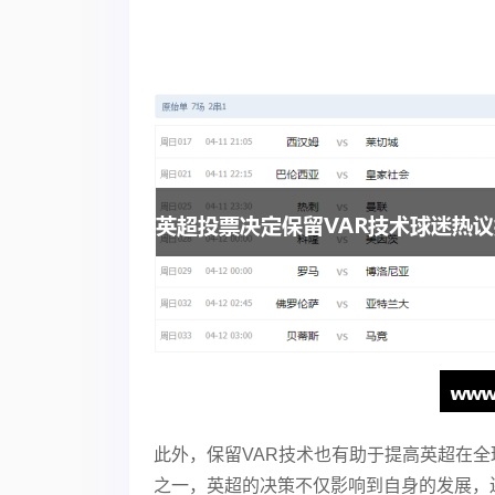
此外，保留VAR技术也有助于提高英超在
之一，英超的决策不仅影响到自身的发展，