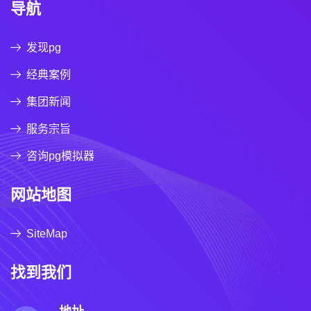
导航
发现pg
经典案例
集团新闻
服务宗旨
咨询pg模拟器
网站地图
SiteMap
找到我们