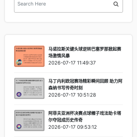
马诺拉斯关键头球逆转巴塞罗那掀起赛
场激情风暴
2026-07-17 11:49:37
马丁内利欧冠赛场精彩瞬间回顾 助力阿
森纳书写传奇时刻
2026-07-17 10:51:28
阿菲夫亚洲杯决赛点球帽子戏法助卡塔
尔夺冠成历史传奇
2026-07-17 09:53:12