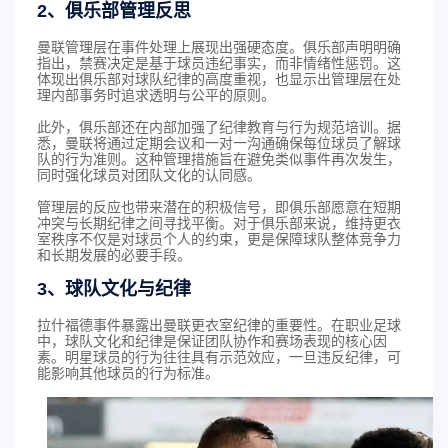
2、俱乐部管理反思
曼联管理层在事件处理上展现出强硬态度。俱乐部声明明确
指出，禁赛决定是基于球员违纪事实，而非情绪性惩罚。这
体现出俱乐部对球队纪律的高度重视，也显示出管理层在处
理内部事务时追求透明与公平的原则。
此外，俱乐部还在内部加强了纪律教育与行为规范培训。据
悉，曼联将通过定期会议和一对一沟通确保每位球员了解球
队的行为准则。这种管理措施旨在避免类似事件再次发生，
同时强化球员对团队文化的认同感。
管理层的反应也带来潜在的积极信号，即俱乐部愿意在短期
冲突与长期纪律之间寻找平衡。对于俱乐部来说，维持更衣
室秩序不仅是对球员个人的约束，更是保障球队整体竞争力
和长期发展的必要手段。
3、球队文化与纪律
拉什福德事件暴露出曼联更衣室纪律的重要性。在职业足球
中，球队文化和纪律是保证团队协作和赛场表现的核心因
素。明星球员的行为往往具有示范效应，一旦违反纪律，可
能影响其他球员的行为标准。