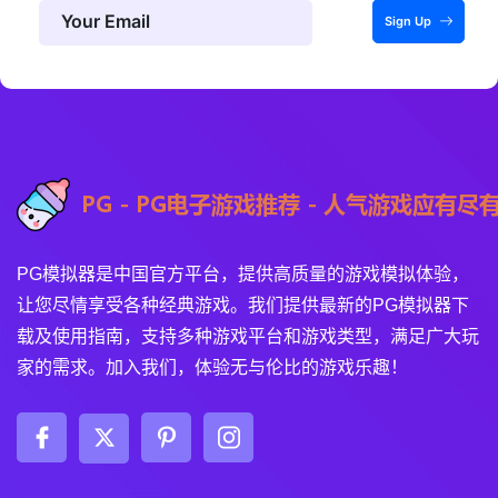
Sign Up
PG模拟器是中国官方平台，提供高质量的游戏模拟体验，
让您尽情享受各种经典游戏。我们提供最新的PG模拟器下
载及使用指南，支持多种游戏平台和游戏类型，满足广大玩
家的需求。加入我们，体验无与伦比的游戏乐趣！