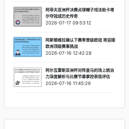
阿菲夫亚洲杯决赛点球帽子戏法助卡塔
尔夺冠成历史传奇
2026-07-17 09:53:12
阿斯顿维拉确认下赛季晋级欧冠 将迎接
欧洲顶级赛事挑战
2026-07-16 12:42:28
阿尔瓦雷斯亚洲杯对阵皇马的场上统治
力深度解析与比赛节奏掌控表现评估
2026-07-16 11:45:29