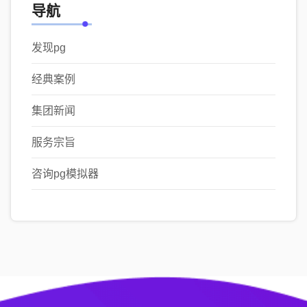
导航
发现pg
经典案例
集团新闻
服务宗旨
咨询pg模拟器