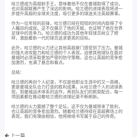
哈兰德成为英超射手王，意味着他不仅在曼城取得了成功，
也对英超联赛产生了深远的影响。哈兰德的进球表现将进一
步提升英超的全球关注度，吸引更多的球迷关注英超赛事。
作为一位年轻的前锋，哈兰德已经在短短的时间内取得了令
人瞩目的成就。这不仅展示了他的天赋，也证明了他在世界
足球中的竞争力。哈兰德的成功为其他年轻球员树立了榜
样，激励着新一代的球员追求更高的目标。
此外，哈兰德的火力还让其他英超豪门感受到了压力。曼城
的强大进攻能力和哈兰德的个人表现，迫使其他球队在面对
曼城时必须采取更加严密的防守策略，这也让英超的竞争愈
加激烈，充满了悬念和看点。
总结：
哈兰德的再创个人纪录，不仅是他职业生涯中的又一高峰，
更是曼城全队合力打造的胜利成果。从哈兰德个人的进球表
现，到曼城战术体系的运作，再到队友们的默契配合，每一
项因素都在推动着哈兰德的进球纪录不断刷新。
哈兰德的火力震撼了整个足坛，这不仅为曼城带来了胜利，
也让英超的竞争愈加激烈。随着哈兰德持续在英超赛场上的
表现，我们有理由相信，他将继续书写属于自己的传奇。
上一篇