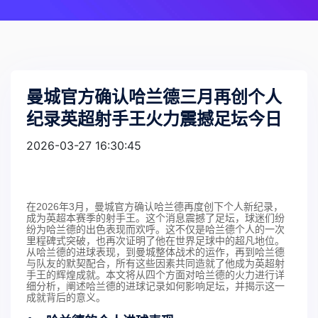
曼城官方确认哈兰德三月再创个人
纪录英超射手王火力震撼足坛今日
2026-03-27 16:30:45
在2026年3月，曼城官方确认哈兰德再度创下个人新纪录，
成为英超本赛季的射手王。这个消息震撼了足坛，球迷们纷
纷为哈兰德的出色表现而欢呼。这不仅是哈兰德个人的一次
里程碑式突破，也再次证明了他在世界足球中的超凡地位。
从哈兰德的进球表现，到曼城整体战术的运作，再到哈兰德
与队友的默契配合，所有这些因素共同造就了他成为英超射
手王的辉煌成就。本文将从四个方面对哈兰德的火力进行详
细分析，阐述哈兰德的进球记录如何影响足坛，并揭示这一
成就背后的意义。