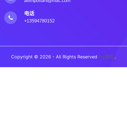
allimportant@mac.com
电话
+13594780152
Copyright © 2026 - All Rights Reserved
Pg游戏
.