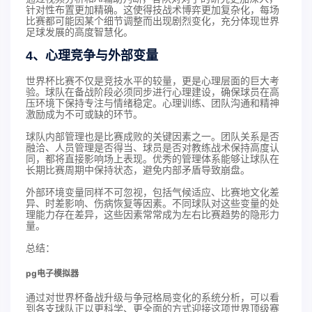
针对性布置更加精确。这使得技战术博弈更加复杂化，每场
比赛都可能因某个细节调整而出现剧烈变化，充分体现世界
足球发展的高度智慧化。
4、心理竞争与外部变量
世界杯比赛不仅是竞技水平的较量，更是心理层面的巨大考
验。球队在备战阶段必须同步进行心理建设，确保球员在高
压环境下保持专注与情绪稳定。心理训练、团队沟通和精神
激励成为不可或缺的环节。
球队内部管理也是比赛成败的关键因素之一。团队关系是否
融洽、人员管理是否得当、球员是否对教练战术保持高度认
同，都将直接影响场上表现。优秀的管理体系能够让球队在
长期比赛周期中保持状态，避免内部矛盾导致崩盘。
外部环境变量同样不可忽视，包括气候适应、比赛地文化差
异、时差影响、伤病恢复等因素。不同球队对这些变量的处
理能力存在差异，这些因素常常成为左右比赛趋势的隐形力
量。
总结：
pg电子模拟器
通过对世界杯备战升级与争冠格局变化的系统分析，可以看
到各支球队正以更科学、更全面的方式迎接这项世界顶级赛