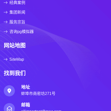
经典案例
集团新闻
服务宗旨
咨询pg模拟器
网站地图
SiteMap
找到我们
地址
蚌埠市商密坊271号
邮箱