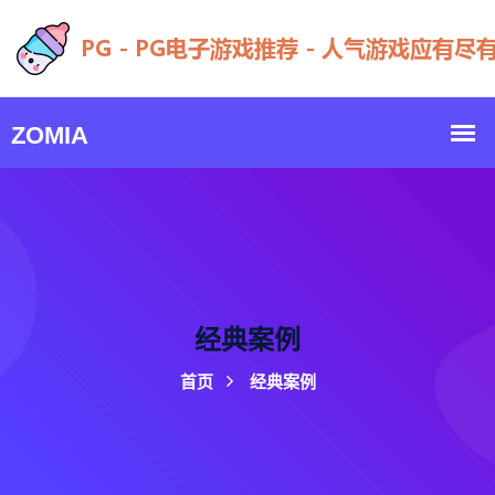
经典案例
首页
经典案例