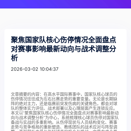
聚焦国家队核心伤停情况全面盘点
对赛事影响最新动向与战术调整分
析
2026-03-02 10:04:37
文章摘要的内容：在高水平国际赛事中，国家队核心球员的
伤停情况往往成为左右比赛走势的重要变量。无论是长期缺
阵的绝对主力，还是临赛前突发伤病的关键角色，都会对球
队的整体实力评估、战术部署以及心理层面产生连锁反应。
本文以“聚焦国家队核心伤停情况全面盘点对赛事影响最新动
向与战术调整分析”为中心，系统梳理核心球员伤停对国家队
备战与实战的多重影响。从伤停现状与人员结构变化、赛事
走势与竞争格局的重新塑造、教练团队的战术应对与阵型调