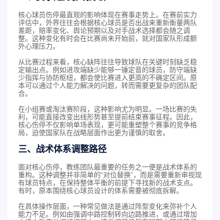
核心球员伤停最直观的影响体现在赛事走势上。在赛前实力
评估中，外界往往会根据核心球员是否出战来重新衡量两队
差距，赔率变化、舆论预期以及对手战术选择都会随之调
整。这种变化有时会在比赛尚未开始前，就对国家队形成额
外心理压力。
从比赛过程来看，核心缺阵往往导致球队在关键时刻缺乏稳
定输出点。例如进攻端缺少能够一锤定音的球员，防守端缺
少指挥与协防枢纽，都会使比赛进入更高的不确定区间。原
本可以通过个人能力解决的问题，转而需要更复杂的团队配
合。
在小组赛或淘汰赛阶段，这种影响尤为明显。一场比赛的失
利，可能直接改变出线形势甚至提前结束赛事征程。因此，
核心伤停不仅影响单场表现，更可能重塑整个赛事的竞争格
局，迫使国家队在战略层面作出更为谨慎的取舍。
三、战术体系调整路径
面对核心伤停，教练团队最重要的任务之一便是战术体系的
重构。这种调整并非简单的“对位替换”，而是需要重新审视现
有球员特点，在保持整体平衡的前提下寻找新的战术支点。
有时，原本围绕核心球员设计的体系需要被彻底拆解。
在具体操作层面，一种常见做法是通过阵型变化来弥补个人
能力不足。例如由强调中路控制转向边路推进，或通过增加