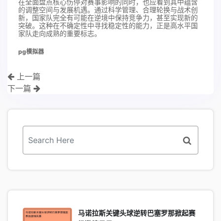
在全面盘点核心伤停对赛事影响的同时，也应看到其中蕴含
的调整空间与发展机遇。通过科学管理、合理轮换与战术创
新，国家队完全有可能在逆境中保持竞争力，甚至实现新的
突破。这种在不确定性中寻找稳定性的能力，正是高水平国
家队走向成熟的重要标志。
pg模拟器
上一篇
下一篇
马诺拉斯关键头球逆转巴塞罗那掀起赛