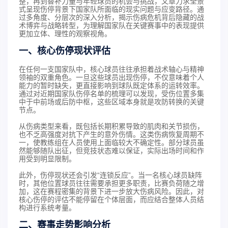
整，再到替补力量与年轻球员的机会与挑战，文章力求全景
式呈现伤停背景下国家队所面临的现实问题与应变路径。通
过多角度、分层次的深入分析，揭示伤病危机背后隐藏的战
术博弈与战略转型，为理解国家队在关键赛事中的表现提供
更加立体、理性的观察视角。
一、核心伤停现状评估
在任何一支国家队中，核心球员往往承担着战术轴心与精神
领袖的双重角色。一旦这些球员出现伤停，不仅意味着个人
能力的暂时缺失，更直接影响到球队既定体系的运转效率。
通过对近期国家队伤停名单的梳理可以发现，受伤位置多集
中于中前场或后防中枢，这些区域本身就是攻防转换的关键
节点。
从伤病类型来看，既包括长期积累导致的肌肉和关节损伤，
也不乏高强度对抗下产生的意外伤情。这类伤病恢复周期不
一，使教练组在人员使用上面临较大不确定性。部分球员虽
然能够随队出征，但竞技状态难以保证，实际出场时间和作
用受到明显限制。
此外，伤停现状还会引发“连锁反应”。当一名核心球员缺阵
时，其他位置球员往往需要承担更多职责，比赛负荷随之增
加，这在赛程密集的背景下进一步放大伤病风险。因此，对
核心伤停的评估不能停留在个体层面，而应结合整体人员结
构进行系统考量。
二、赛事走势影响分析