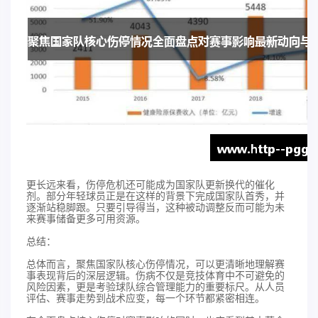
更长远来看，伤停危机还可能成为国家队更新换代的催化
剂。部分年轻球员正是在这样的背景下完成国家队首秀，并
逐渐站稳脚跟。只要引导得当，这种被动调整反而可能为未
来赛事储备更多可用资源。
总结：
总体而言，聚焦国家队核心伤停情况，可以更清晰地理解赛
事表现背后的深层逻辑。伤病不仅是竞技体育中不可避免的
风险因素，更是考验球队综合管理能力的重要标尺。从人员
评估、赛事走势到战术应变，每一个环节都紧密相连。