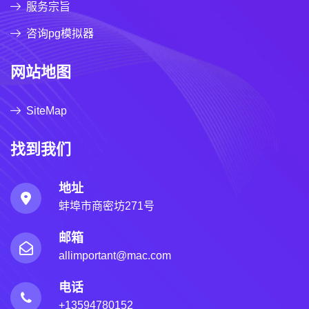
服务宗旨
咨询pg模拟器
网站地图
SiteMap
找到我们
地址
蚌埠市商密坊271号
邮箱
allimportant@mac.com
电话
+13594780152