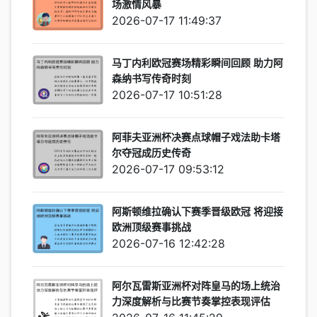
场激情风暴
2026-07-17 11:49:37
马丁内利欧冠赛场精彩瞬间回顾 助力阿
森纳书写传奇时刻
2026-07-17 10:51:28
阿菲夫亚洲杯决赛点球帽子戏法助卡塔
尔夺冠成历史传奇
2026-07-17 09:53:12
阿斯顿维拉确认下赛季晋级欧冠 将迎接
欧洲顶级赛事挑战
2026-07-16 12:42:28
阿尔瓦雷斯亚洲杯对阵皇马的场上统治
力深度解析与比赛节奏掌控表现评估