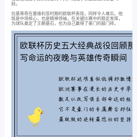
跃。
拉基蒂奇在塞维利亚时期的欧联杯表现，同样令人难忘。他
既是中场核心，也是精神领袖，在关键比赛中的稳定发挥，
为球队奠定了王朝基石，也为自己赢得了豪门的敲门砖。