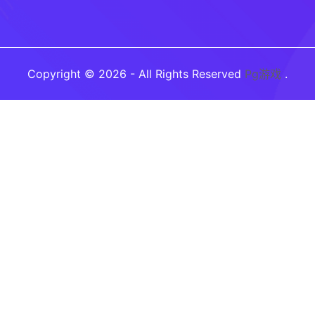
Copyright © 2026 - All Rights Reserved
Pg游戏
.