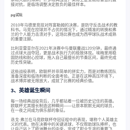
接对抗，是临场调整决定胜负的最佳样本。
pg试玩
2010年马德里竞技对阵富勒姆的决赛，是防守反击战术的教
科书。马竞在控球并不占优的情况下，通过精准的转换和弗
兰的个人能力击溃对手，这场比赛也成为西甲球队战术成熟
的重要注脚。
比利亚雷亚尔在2021年决赛中与曼联鏖战120分钟，最终通
过点球大战夺冠，更是战术执行力的极致体现。埃梅里用稳
固防线和耐心控球，拖入自己最擅长的节奏区间，最终完成
历史性突破。
这些战役表明，欧联杯并非简单的拼实力，而是对教练团队
准备深度和临场判断的全面考验。正是在这种高压环境下，
战术博弈被无限放大，成就了比赛的经典价值。
3、英雄诞生瞬间
每一场经典战役背后，几乎都站着一位被历史记住的英雄。
欧联杯尤其擅长制造这种瞬间——让原本默默无闻的球员，
在一夜之间成为俱乐部的象征。
迭戈·弗兰在马竞欧联杯夺冠征程中的表现，堪称个人英雄主
义的代表。他在决赛中的关键进球，不仅帮助球队捧杯，也
让自己站上了欧洲舞台的中央，完成了职业生涯的重要飞