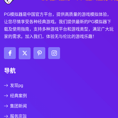
PG模拟器是中国官方平台，提供高质量的游戏模拟体验，
让您尽情享受各种经典游戏。我们提供最新的PG模拟器下
载及使用指南，支持多种游戏平台和游戏类型，满足广大玩
家的需求。加入我们，体验无与伦比的游戏乐趣！
导航
发现pg
经典案例
集团新闻
服务宗旨