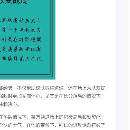
赛经验，不仅帮助球队取得进球，还在场上为队友提
强敌时更加充满信心，尤其是在比分落后的情况下，
注和决心。
在落后情况下，莱万通过场上的积极跑动和默契配
全队的士气。在他的带领下，拜仁的进攻逐渐打破了