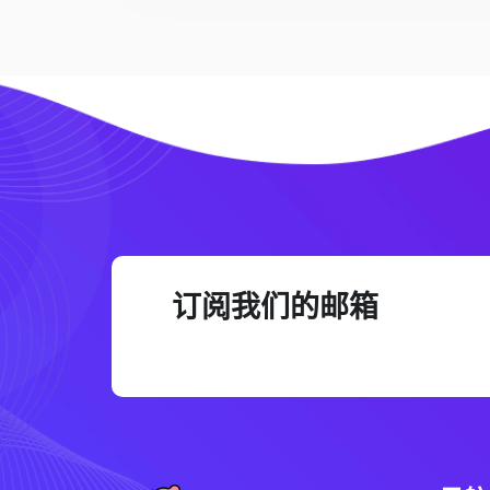
订阅我们的邮箱