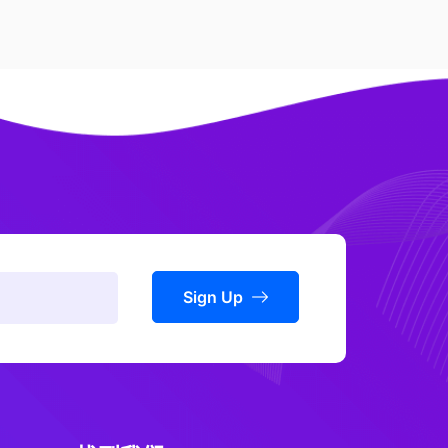
Sign Up