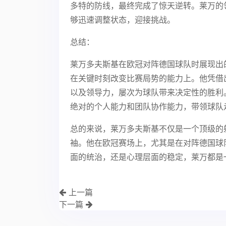
多特的防线，最终完成了惊天逆转。莱万的
够迅速调整状态，迎接挑战。
总结：
莱万多夫斯基在欧冠对阵德国球队时展现出
在关键时刻改变比赛局势的能力上。他凭借
以及领导力，屡次为球队带来决定性的胜利
绝对的个人能力和团队协作能力，带领球队
总的来说，莱万多夫斯基不仅是一个顶级的
袖。他在欧冠赛场上，尤其是在对阵德国球
面的统治，还是心理层面的稳定，莱万都是
上一篇
下一篇