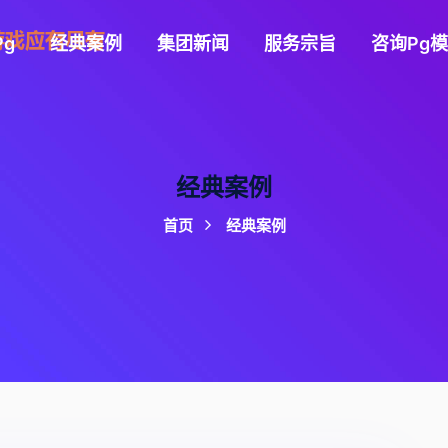
g
经典案例
集团新闻
服务宗旨
咨询pg
经典案例
首页
经典案例