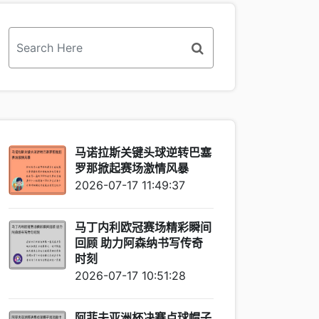
马诺拉斯关键头球逆转巴塞
罗那掀起赛场激情风暴
2026-07-17 11:49:37
马丁内利欧冠赛场精彩瞬间
回顾 助力阿森纳书写传奇
时刻
2026-07-17 10:51:28
阿菲夫亚洲杯决赛点球帽子