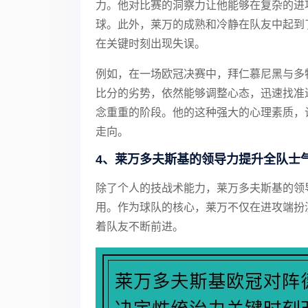
力。他对比赛的洞察力让他能够在复杂的进
球。此外，莱万的成熟和冷静在队友中起到
在关键时刻出现失误。
例如，在一场欧冠决赛中，拜仁慕尼黑与多
比分的劣势，依然能够调整心态，迅速找准
念重重的阶段。他的这种强大的心理素质，
走向。
4、莱万多夫斯基的领导力提升全队士
除了个人的技战术能力，莱万多夫斯基的领
用。作为球队的核心，莱万不仅在进攻端扮
着队友不断前进。