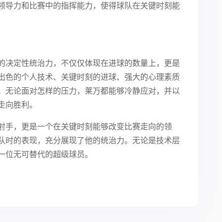
领导力和比赛中的指挥能力，使得球队在关键时刻能
的决定性统治力，不仅仅体现在进球的数量上，更是
出色的个人技术、关键时刻的进球、强大的心理素质
。无论面对怎样的压力，莱万都能够冷静应对，并以
走向胜利。
射手，更是一个在关键时刻能够改变比赛走向的领
队时的表现，充分展现了他的统治力。无论是技术层
一位无可替代的超级球员。