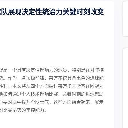
球队展现决定性统治力关键时刻改变
疑是一个具有决定性影响力的球员，特别是在对阵德
势。作为一名顶级前锋，莱万不仅具备出色的进球能
胜利。本文将从四个方面探讨莱万多夫斯基在欧冠对
他如何通过个人技术影响比赛、关键时刻的进球帮助
重要对决中提升全队士气。这些方面结合起来，展示
对比赛局势的掌控能力。