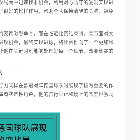
攻局面中迅速找准机会，利用对方防守的漏洞实现进
了很好的榜样作用，帮助全队保持清醒的头脑，避免
特蒙德激烈争夺，而在临近比赛结束时，莱万面对大
进攻机会，最终实现进球，将比赛推向了一个更加悬
让他在关键时刻能够处理好每一个细节，改变比赛的
气
导力同样在欧冠对阵德国球队时展现了极为重要的作
演着决定性角色，他的言行举止和场上的态度也激励