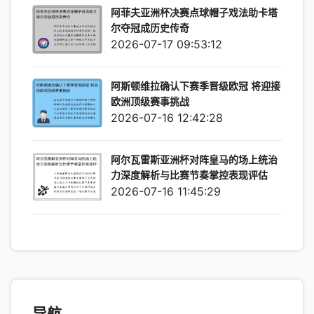
阿菲夫亚洲杯决赛点球帽子戏法助卡塔
尔夺冠成历史传奇
2026-07-17 09:53:12
阿斯顿维拉确认下赛季晋级欧冠 将迎接
欧洲顶级赛事挑战
2026-07-16 12:42:28
阿尔瓦雷斯亚洲杯对阵皇马的场上统治
力深度解析与比赛节奏掌控表现评估
2026-07-16 11:45:29
导航