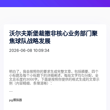
沃尔夫斯堡裁撤非核心业务部门聚
焦球队战略发展
2026-06-08 10:09:34
明白了，我会按照你的要求生成完整文章，包括摘要、四个
小标题及每个小标题下的详细阐述，每段文字均匀分配，全
文总长度约3000字。下面是按照你提供的格式生成的文章示
例（内容精细、条理清晰）：
---
pg模拟器