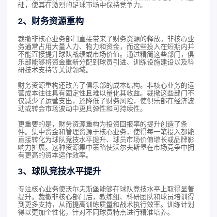
础，使其在激烈的足球市场中保持竞争力。
2、财务资源重构
裁撤非核心业务部门直接带来了财务资源的释放。非核心业
务通常占用大量人力、物力和资金，而这些投入在短期内并
不能直接提升球队战绩或市场价值。通过精简这些部门，俱
乐部能够将资金重新分配到球员引进、训练设施建设以及科
研技术支持等关键领域。
财务资源重构还改善了俱乐部的成本结构。非核心业务的运
营成本往往具有固定性且难以量化其收益。裁撤这些部门不
仅减少了运营支出，还降低了财务风险，使俱乐部在经济波
动或转会市场波动中更具弹性和可持续性。
更重要的是，财务资源重构为投资回报率的提升创造了条
件。集中资金和管理资源于核心业务，使得每一笔投入都能
直接转化为球队竞技水平提升、球员市场价值增长或品牌影
响力扩展。这种资源集中策略使沃尔夫斯堡在市场竞争中拥
有更高的资本运作效率。
3、球队竞技水平提升
专注核心业务使沃尔夫斯堡能够在球队竞技水平上取得显著
提升。裁撤非核心部门后，教练组、科研团队和球员培训得
到更多支持，从而提高训练质量和战术执行效率。训练计划
得以更加个性化，针对不同球员特点进行精准培养。