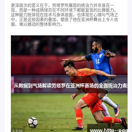
更深层次的意义在于，劳塔罗所展现的统治力并非昙花一
现，而是一种成熟球员在不同环境下都能复现的比赛能力。
这种能力既体现在技术与身体层面，也体现在心理与气场之
中，正是这些因素的叠加，塑造了他在亚洲杯舞台上令人信
服、难以撼动的整体影响力。