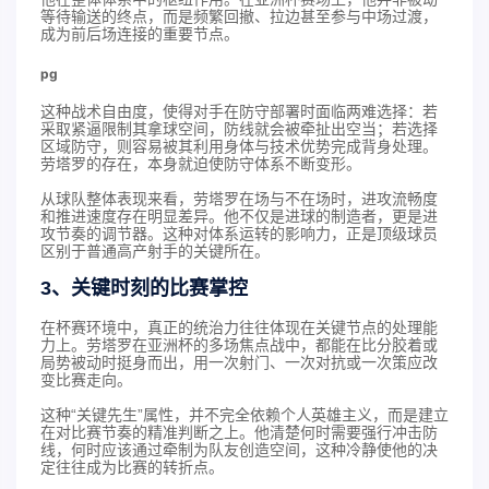
等待输送的终点，而是频繁回撤、拉边甚至参与中场过渡，
成为前后场连接的重要节点。
pg
这种战术自由度，使得对手在防守部署时面临两难选择：若
采取紧逼限制其拿球空间，防线就会被牵扯出空当；若选择
区域防守，则容易被其利用身体与技术优势完成背身处理。
劳塔罗的存在，本身就迫使防守体系不断变形。
从球队整体表现来看，劳塔罗在场与不在场时，进攻流畅度
和推进速度存在明显差异。他不仅是进球的制造者，更是进
攻节奏的调节器。这种对体系运转的影响力，正是顶级球员
区别于普通高产射手的关键所在。
3、关键时刻的比赛掌控
在杯赛环境中，真正的统治力往往体现在关键节点的处理能
力上。劳塔罗在亚洲杯的多场焦点战中，都能在比分胶着或
局势被动时挺身而出，用一次射门、一次对抗或一次策应改
变比赛走向。
这种“关键先生”属性，并不完全依赖个人英雄主义，而是建立
在对比赛节奏的精准判断之上。他清楚何时需要强行冲击防
线，何时应该通过牵制为队友创造空间，这种冷静使他的决
定往往成为比赛的转折点。