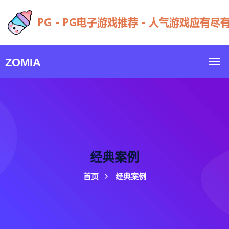
经典案例
首页
经典案例