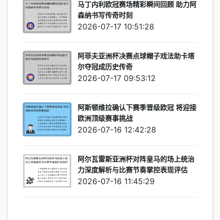
马丁内利欧冠赛场精彩瞬间回顾 助力阿
森纳书写传奇时刻
2026-07-17 10:51:28
阿菲夫亚洲杯决赛点球帽子戏法助卡塔
尔夺冠成历史传奇
2026-07-17 09:53:12
阿斯顿维拉确认下赛季晋级欧冠 将迎接
欧洲顶级赛事挑战
2026-07-16 12:42:28
阿尔瓦雷斯亚洲杯对阵皇马的场上统治
力深度解析与比赛节奏掌控表现评估
2026-07-16 11:45:29