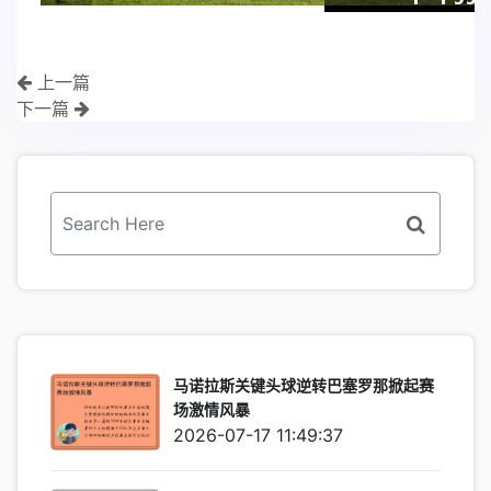
上一篇
下一篇
马诺拉斯关键头球逆转巴塞罗那掀起赛
场激情风暴
2026-07-17 11:49:37