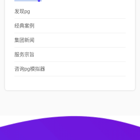
发现pg
经典案例
集团新闻
服务宗旨
咨询pg模拟器