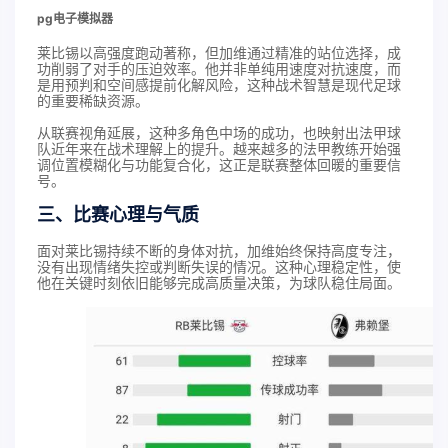
pg电子模拟器
莱比锡以高强度跑动著称，但加维通过精准的站位选择，成
功削弱了对手的压迫效率。他并非单纯用速度对抗速度，而
是用预判和空间感提前化解风险，这种战术智慧是现代足球
的重要稀缺资源。
从联赛视角延展，这种多角色中场的成功，也映射出法甲球
队近年来在战术理解上的提升。越来越多的法甲教练开始强
调位置模糊化与功能复合化，这正是联赛整体回暖的重要信
号。
三、比赛心理与气质
面对莱比锡持续不断的身体对抗，加维始终保持高度专注，
没有出现情绪失控或判断失误的情况。这种心理稳定性，使
他在关键时刻依旧能够完成高质量决策，为球队稳住局面。