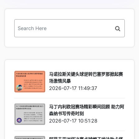
马诺拉斯关键头球逆转巴塞罗那掀起赛
场激情风暴
2026-07-17 11:49:37
马丁内利欧冠赛场精彩瞬间回顾 助力阿
森纳书写传奇时刻
2026-07-17 10:51:28