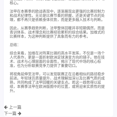
核心。
法甲在本赛季的欧战表现中，逐渐展现出更强的比赛控制力
和战术纪律性。无论是比赛节奏的把握，还是关键节点的处
理，都不再只是依赖身体优势，而是更多融入技术与判断。
因此，从赛季趋势判断，法甲整体回暖并非短期偶然，而是
青训体系、战术理念和比赛经验累积的综合结果。加维式的
比赛样本，为这种判断提供了具象而有力的参考。
总结：
综合来看，加维在对阵莱比锡的高水平发挥，不仅是一场个
人代表作，更是一面折射欧洲足球演变方向的镜子。他在技
术、战术与心理层面的全面性，揭示了现代中场的核心标
准，也为分析联赛竞争力提供了重要切口。
将视角延伸至法甲，可以发现联赛正在沿着相似的路径稳步
前进。年轻球员质量提升、战术理解加深以及比赛气质的成
熟，共同构成了法甲回暖的关键支点。若这一趋势得以延
续，本赛季法甲在欧洲版图中的位置，或将迎来实质性的提
升。
上一篇
下一篇