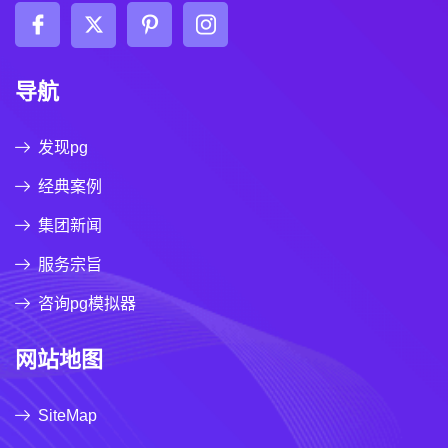
导航
发现pg
经典案例
集团新闻
服务宗旨
咨询pg模拟器
网站地图
SiteMap