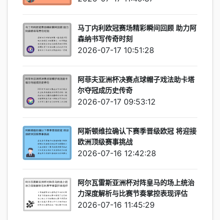
马丁内利欧冠赛场精彩瞬间回顾 助力阿
森纳书写传奇时刻
2026-07-17 10:51:28
阿菲夫亚洲杯决赛点球帽子戏法助卡塔
尔夺冠成历史传奇
2026-07-17 09:53:12
阿斯顿维拉确认下赛季晋级欧冠 将迎接
欧洲顶级赛事挑战
2026-07-16 12:42:28
阿尔瓦雷斯亚洲杯对阵皇马的场上统治
力深度解析与比赛节奏掌控表现评估
2026-07-16 11:45:29