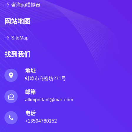
咨询pg模拟器
网站地图
SiteMap
找到我们
地址
蚌埠市商密坊271号
邮箱
allimportant@mac.com
电话
+13594780152