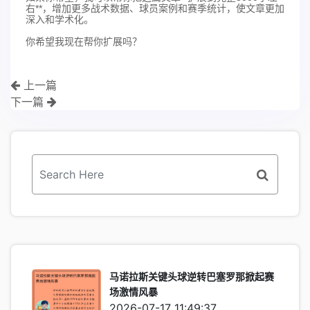
右**，增加更多战术数据、球员案例和赛季统计，使文章更加
深入和学术化。
你希望我现在帮你扩展吗？
上一篇
下一篇
马诺拉斯关键头球逆转巴塞罗那掀起赛
场激情风暴
2026-07-17 11:49:37