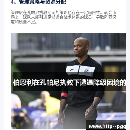
4、管理策略与资源分配
管理层在孔帕尼执教期间的策略也存在一定局限性。转会市
场上，球队未能引进足够适合战术体系的球员，导致阵容深
度和质量不足。