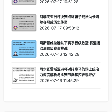
2026-07-17 10:51:28
阿菲夫亚洲杯决赛点球帽子戏法助卡塔
尔夺冠成历史传奇
2026-07-17 09:53:12
阿斯顿维拉确认下赛季晋级欧冠 将迎接
欧洲顶级赛事挑战
2026-07-16 12:42:28
阿尔瓦雷斯亚洲杯对阵皇马的场上统治
力深度解析与比赛节奏掌控表现评估
2026-07-16 11:45:29