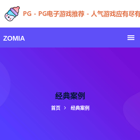
经典案例
首页
经典案例