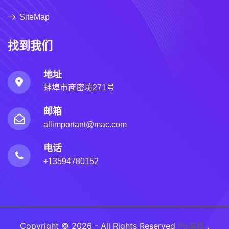
SiteMap
找到我们
地址
蚌埠市商密坊271号
邮箱
allimportant@mac.com
电话
+13594780152
Copyright © 2026 - All Rights Reserved
Pg游戏
.