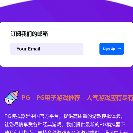
订阅我们的邮箱
Sign Up
PG模拟器是中国官方平台，提供高质量的游戏模拟体验，
让您尽情享受各种经典游戏。我们提供最新的PG模拟器下
载及使用指南，支持多种游戏平台和游戏类型，满足广大玩