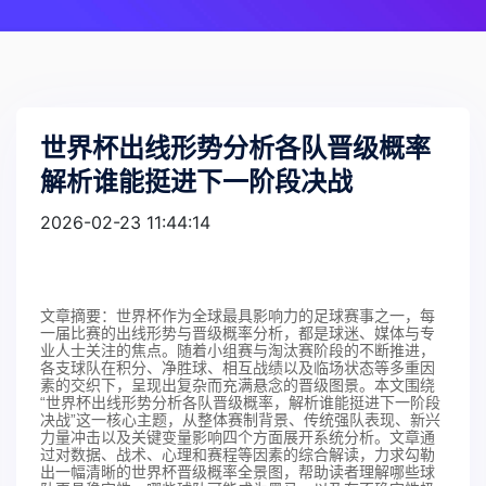
世界杯出线形势分析各队晋级概率
解析谁能挺进下一阶段决战
2026-02-23 11:44:14
文章摘要：世界杯作为全球最具影响力的足球赛事之一，每
一届比赛的出线形势与晋级概率分析，都是球迷、媒体与专
业人士关注的焦点。随着小组赛与淘汰赛阶段的不断推进，
各支球队在积分、净胜球、相互战绩以及临场状态等多重因
素的交织下，呈现出复杂而充满悬念的晋级图景。本文围绕
“世界杯出线形势分析各队晋级概率，解析谁能挺进下一阶段
决战”这一核心主题，从整体赛制背景、传统强队表现、新兴
力量冲击以及关键变量影响四个方面展开系统分析。文章通
过对数据、战术、心理和赛程等因素的综合解读，力求勾勒
出一幅清晰的世界杯晋级概率全景图，帮助读者理解哪些球