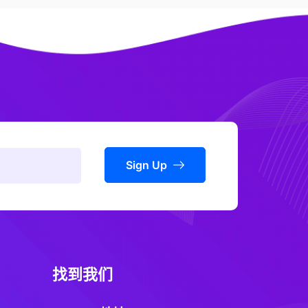
Sign Up
找到我们