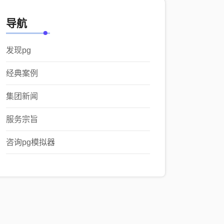
导航
发现pg
经典案例
集团新闻
服务宗旨
咨询pg模拟器