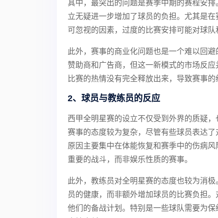
其中，最突出的问题是赛季中期的赛程安排
立无疑进一步增加了球员的负担。尤其是在
可忽视的因素，过度的比赛安排可能对球队
此外，赛事的商业化问题也是一个难以回避
赞助商和广告商，但这一新模式的市场反应
比赛的热情没有完全释放出来，导致赛事的
2、球员与教练员的反应
西甲全明星赛的设立不仅受到外界的质疑，
赛事的态度较为复杂，尽管有些球员表达了
原因主要集中在体能恢复和赛季中的伤病风
重要的战斗，而非娱乐性质的赛事。
此外，教练员对全明星赛的态度也较为消极
员的健康，而非额外增加球员的比赛负担。
他们的备战计划。特别是一些球队需要为保