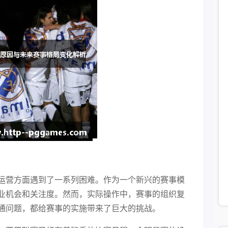
运营方面遇到了一系列困难。作为一个新兴的赛事模
业机会和关注度。然而，实际操作中，赛事的组织复
通问题，都给赛事的实施带来了巨大的挑战。