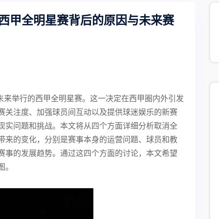
取消西甲全明星赛背后的原因与未来赛
于未来举行的西甲全明星赛。这一决定在西甲圈内外引发
赛关注度、加强球员间互动以及提供球迷娱乐的新赛
现实问题和挑战。本文将从四个方面详细分析取消全
带来的变化，分别是赛事本身的运营问题、球员和教
赛事的发展趋势。通过这四个方面的讨论，本文希望
图。