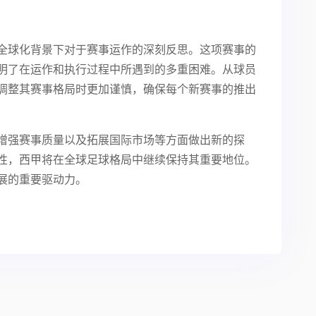
全球化背景下对于赛事运作的深刻反思。这项赛事的
明了在运作和执行过程中所遇到的多重困难。从球员
调整其赛事格局时更加谨慎，确保每个新赛事的推出
增强赛事质量以及拓展国际市场等方面做出新的探
性，西甲将在全球足球格局中继续保持其重要地位。
展的重要驱动力。