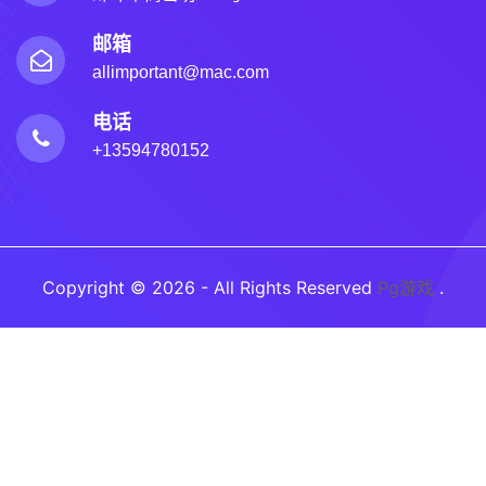
邮箱
allimportant@mac.com
电话
+13594780152
Copyright © 2026 - All Rights Reserved
Pg游戏
.