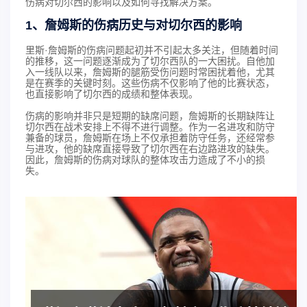
伤病对切尔西的影响以及如何寻找解决方案。
1、詹姆斯的伤病历史与对切尔西的影响
里斯·詹姆斯的伤病问题起初并不引起太多关注，但随着时间
的推移，这一问题逐渐成为了切尔西队的一大困扰。自他加
入一线队以来，詹姆斯的腿筋受伤问题时常困扰着他，尤其
是在赛季的关键时刻。这些伤病不仅影响了他的比赛状态，
也直接影响了切尔西的成绩和整体表现。
伤病的影响并非只是短期的缺席问题，詹姆斯的长期缺阵让
切尔西在战术安排上不得不进行调整。作为一名进攻和防守
兼备的球员，詹姆斯在场上不仅承担着防守任务，还经常参
与进攻，他的缺席直接导致了切尔西在右边路进攻的缺失。
因此，詹姆斯的伤病对球队的整体攻击力造成了不小的损
失。