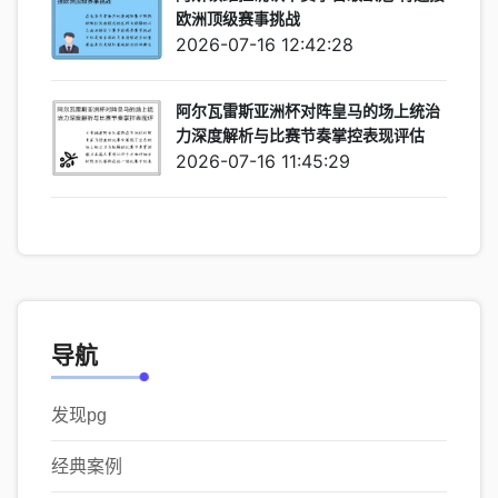
欧洲顶级赛事挑战
2026-07-16 12:42:28
阿尔瓦雷斯亚洲杯对阵皇马的场上统治
力深度解析与比赛节奏掌控表现评估
2026-07-16 11:45:29
导航
发现pg
经典案例