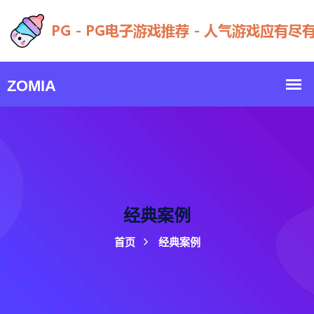
经典案例
首页
经典案例