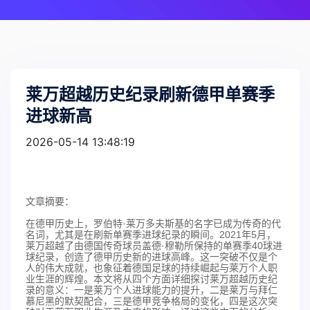
莱万超越历史纪录刷新德甲单赛季
进球新高
2026-05-14 13:48:19
文章摘要：
在德甲历史上，罗伯特·莱万多夫斯基的名字已成为传奇的代
名词，尤其是在刷新单赛季进球纪录的瞬间。2021年5月，
莱万超越了由德国传奇球员盖德·穆勒所保持的单赛季40球进
球纪录，创造了德甲历史新的进球高峰。这一突破不仅是个
人的伟大成就，也象征着德国足球的持续崛起与莱万个人职
业生涯的辉煌。本文将从四个方面详细探讨莱万超越历史纪
录的意义：一是莱万个人进球能力的提升，二是莱万与拜仁
慕尼黑的默契配合，三是德甲竞争格局的变化，四是这次突