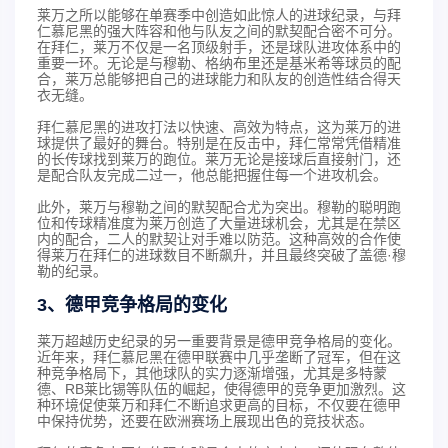
莱万之所以能够在单赛季中创造如此惊人的进球纪录，与拜
仁慕尼黑的强大阵容和他与队友之间的默契配合密不可分。
在拜仁，莱万不仅是一名顶级射手，还是球队进攻体系中的
重要一环。无论是与穆勒、格纳布里还是基米希等球员的配
合，莱万总能够把自己的进球能力和队友的创造性结合得天
衣无缝。
拜仁慕尼黑的进攻打法以快速、高效为特点，这为莱万的进
球提供了最好的舞台。特别是在反击中，拜仁常常凭借精准
的长传球找到莱万的跑位。莱万无论是接球后直接射门，还
是配合队友完成二过一，他总能把握住每一个进攻机会。
此外，莱万与穆勒之间的默契配合尤为突出。穆勒的聪明跑
位和传球精准度为莱万创造了大量进球机会，尤其是在禁区
内的配合，二人的默契让对手难以防范。这种高效的合作使
得莱万在拜仁的进球数目不断飙升，并且最终突破了盖德·穆
勒的纪录。
3、德甲竞争格局的变化
莱万超越历史纪录的另一重要背景是德甲竞争格局的变化。
近年来，拜仁慕尼黑在德甲联赛中几乎垄断了冠军，但在这
种竞争格局下，其他球队的实力逐渐增强，尤其是多特蒙
德、RB莱比锡等队伍的崛起，使得德甲的竞争更加激烈。这
种环境促使莱万和拜仁不断追求更高的目标，不仅要在德甲
中保持优势，还要在欧洲赛场上展现出色的竞技状态。