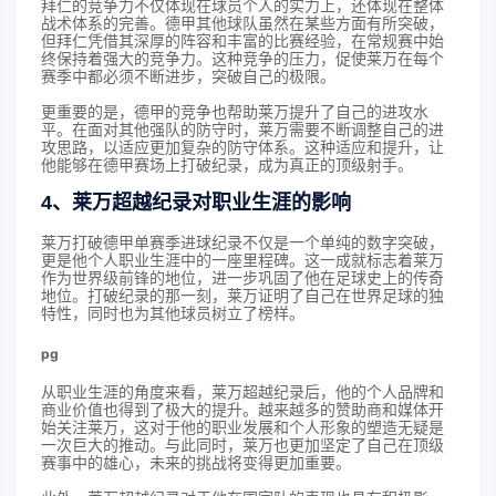
拜仁的竞争力不仅体现在球员个人的实力上，还体现在整体
战术体系的完善。德甲其他球队虽然在某些方面有所突破，
但拜仁凭借其深厚的阵容和丰富的比赛经验，在常规赛中始
终保持着强大的竞争力。这种竞争的压力，促使莱万在每个
赛季中都必须不断进步，突破自己的极限。
更重要的是，德甲的竞争也帮助莱万提升了自己的进攻水
平。在面对其他强队的防守时，莱万需要不断调整自己的进
攻思路，以适应更加复杂的防守体系。这种适应和提升，让
他能够在德甲赛场上打破纪录，成为真正的顶级射手。
4、莱万超越纪录对职业生涯的影响
莱万打破德甲单赛季进球纪录不仅是一个单纯的数字突破，
更是他个人职业生涯中的一座里程碑。这一成就标志着莱万
作为世界级前锋的地位，进一步巩固了他在足球史上的传奇
地位。打破纪录的那一刻，莱万证明了自己在世界足球的独
特性，同时也为其他球员树立了榜样。
pg
从职业生涯的角度来看，莱万超越纪录后，他的个人品牌和
商业价值也得到了极大的提升。越来越多的赞助商和媒体开
始关注莱万，这对于他的职业发展和个人形象的塑造无疑是
一次巨大的推动。与此同时，莱万也更加坚定了自己在顶级
赛事中的雄心，未来的挑战将变得更加重要。