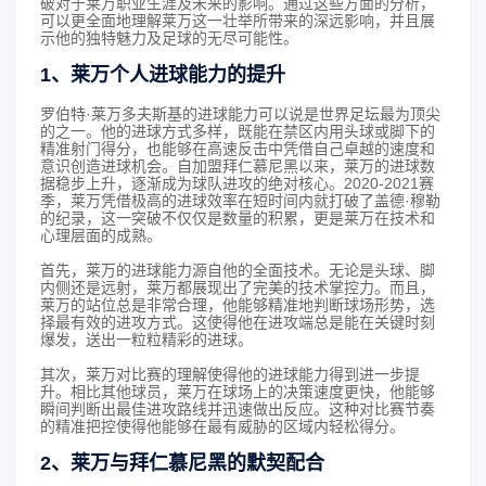
破对于莱万职业生涯及未来的影响。通过这些方面的分析，
可以更全面地理解莱万这一壮举所带来的深远影响，并且展
示他的独特魅力及足球的无尽可能性。
1、莱万个人进球能力的提升
罗伯特·莱万多夫斯基的进球能力可以说是世界足坛最为顶尖
的之一。他的进球方式多样，既能在禁区内用头球或脚下的
精准射门得分，也能够在高速反击中凭借自己卓越的速度和
意识创造进球机会。自加盟拜仁慕尼黑以来，莱万的进球数
据稳步上升，逐渐成为球队进攻的绝对核心。2020-2021赛
季，莱万凭借极高的进球效率在短时间内就打破了盖德·穆勒
的纪录，这一突破不仅仅是数量的积累，更是莱万在技术和
心理层面的成熟。
首先，莱万的进球能力源自他的全面技术。无论是头球、脚
内侧还是远射，莱万都展现出了完美的技术掌控力。而且，
莱万的站位总是非常合理，他能够精准地判断球场形势，选
择最有效的进攻方式。这使得他在进攻端总是能在关键时刻
爆发，送出一粒粒精彩的进球。
其次，莱万对比赛的理解使得他的进球能力得到进一步提
升。相比其他球员，莱万在球场上的决策速度更快，他能够
瞬间判断出最佳进攻路线并迅速做出反应。这种对比赛节奏
的精准把控使得他能够在最有威胁的区域内轻松得分。
2、莱万与拜仁慕尼黑的默契配合